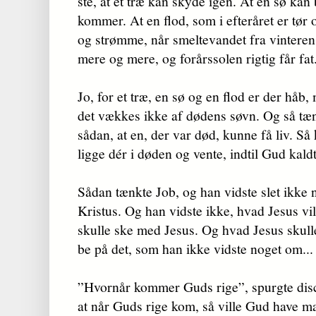
ste, at et træ kan skyde igen. At en sø kan 
kommer. At en flod, som i efteråret er tør 
og strøm­me, når smeltevandet fra vintere
mere og mere, og forårssolen rigtig får fat
Jo, for et træ, en sø og en flod er der håb
det vækkes ikke af dødens søvn. Og så tæn
sådan, at en, der var død, kunne få liv. S
ligge dér i døden og ven­te, indtil Gud kaldt
Sådan tænkte Job, og han vidste slet ikke
Kris­tus. Og han vidste ikke, hvad Jesus vil
skulle ske med Jesus. Og hvad Jesus skull
be på det, som han ikke vidste noget om...
”Hvornår kommer Guds rige”, spurgte disci
at når Guds rige kom, så ville Gud have ma