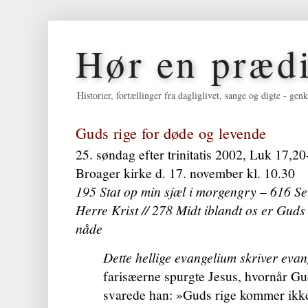
Hør en præd
Historier, fortællinger fra dagliglivet, sange og digte - 
Guds rige for døde og levende
25. søndag efter trinitatis 2002, Luk 17,2
Broager kirke d. 17. november kl. 10.30
195 Stat op min sjæl i morgengry – 616 S
Herre Krist // 278 Midt iblandt os er Gud
nåde
Dette hellige evangelium skriver evan
farisæerne spurgte Jesus, hvornår G
svarede han: »Guds rige kommer ikke,