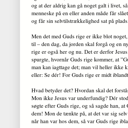
og at der aldrig kan gå noget galt i livet, s
men­neske på en eller anden måde får slået
og får sin selvtilstrækkelighed sat på plads.
Men det med Guds rige er ikke blot noget,
til – den dag, da jorden skal forgå og en 
rige er også her og nu. Det er derfor Jesus
spurgte, hvornår Guds rige kommer, at ”G
man kan iagttage det; man vil heller ikke k
eller: Se dér! For Guds rige er midt iblandt
Hvad betyder det? Hvordan skal det forstås
Mon ikke Jesus var underfundig? Dér sto
søgte efter Guds rige, og så sagde han, at 
dem! Mon de tænkte på, at det var sig selv 
når han var hos dem, så var Guds rige ibl