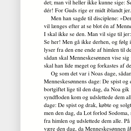
det; man vil heller ikke kunne sige: Se
dér! For Guds rige er midt iblandt jer
Men han sagde til disciplene: »Der
vil længes efter at se blot én af Me
I skal ikke se den. Man vil sige til jer
Se her! Men gå ikke derhen, og følg i
lyser fra den ene ende af himlen til d
sådan skal Menneskesønnen vise sig 
skal han lide meget og forkastes af d
Og som det var i Noas dage, sådan 
Menneskesønnens dage: De spist og dr
bortgiftet lige til den dag, da Noa gik
syndfloden kom og udslettede dem all
dage: De spist og drak, købte og solgt
men den dag, da Lot forlod Sodoma, 
fra himlen og udslettede dem alle. P
være den dag, da Menneskesønnen å