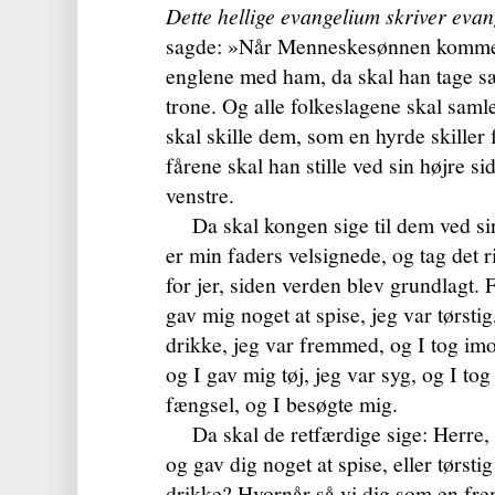
Dette hellige evangelium skriver eva
sagde: »Når Menneskesønnen kommer 
englene med ham, da skal han tage sæ
trone. Og alle folkeslagene skal saml
skal skille dem, som en hyrde skiller
fårene skal han stille ved sin højre s
venstre.
Da skal kongen sige til dem ved sin
er min faders velsignede, og tag det r
for jer, siden verden blev grundlagt. F
gav mig noget at spise, jeg var tørsti
drikke, jeg var fremmed, og I tog im
og I gav mig tøj, jeg var syg, og I tog 
fængsel, og I besøgte mig.
Da skal de retfærdige sige: Herre, h
og gav dig noget at spise, eller tørsti
drikke? Hvornår så vi dig som en fr