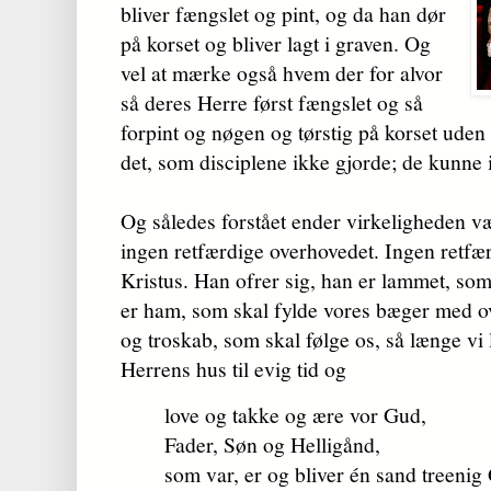
bliver fængslet og pint, og da han dør
på korset og bliver lagt i graven. Og
vel at mærke også hvem der for alvor
så deres Herre først fængslet og så
forpint og nøgen og tørstig på korset uden
det, som disciplene ikke gjorde; de kunne 
Og således forstået ender virkeligheden væ
ingen retfærdige overhovedet. Ingen retfæ
Kristus. Han ofrer sig, han er lammet, so
er ham, som skal fylde vores bæger med o
og troskab, som skal følge os, så længe vi l
Herrens hus til evig tid og
love og takke og ære vor Gud,
Fader, Søn og Helligånd,
som var, er og bliver én sand treenig