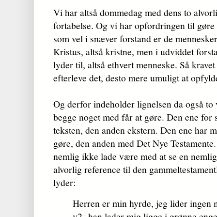
Vi har altså dommedag med dens to alvorli
fortabelse. Og vi har opfordringen til gør
som vel i snæver forstand er de mennesker,
Kristus, altså kristne, men i udviddet fors
lyder til, altså ethvert menneske. Så kravet
efterleve det, desto mere umuligt at opfyld
Og derfor indeholder lignelsen da også to
begge noget med får at gøre. Den ene for såv
teksten, den anden ekstern. Den ene har 
gøre, den anden med Det Nye Testamente
nemlig ikke lade være med at se en nemlig 
alvorlig reference til den gammeltestament
lyder:
Herren er min hyrde, jeg lider ingen 
v2 han lader mig ligge i grønne enge