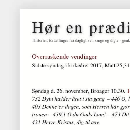
Hør en præd
Historier, fortællinger fra dagliglivet, sange og digte - 
Overraskende vendinger
Sidste søndag i kirkeåret 2017, Matt 25,3
Søndag d. 26. november, Broager 10.30.
H
732 Dybt hælder året i sin gang – 446 O, 
403 Denne er dagen, som Herren har gjor
tronen – 439,1 O du Guds Lam! – 473 Dit m
431 Herre Kristus, dig til ære