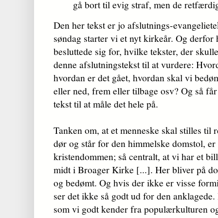
gå bort til evig straf, men de retfærdige
Den her tekst er jo afslutnings-evangeliete
søndag starter vi et nyt kirkeår. Og derfor
besluttede sig for, hvilke tekster, der skull
denne afslutningstekst til at vurdere: Hvor
hvordan er det gået, hvordan skal vi bedøm
eller ned, frem eller tilbage osv? Og så f
tekst til at måle det hele på.
Tanken om, at et menneske skal stilles til r
dør og står for den himmelske domstol, er 
kristendommen; så centralt, at vi har et bi
midt i Broager Kirke [...]. Her bliver på
og bedømt. Og hvis der ikke er visse for
ser det ikke så godt ud for den anklagede. D
som vi godt kender fra populærkulturen og