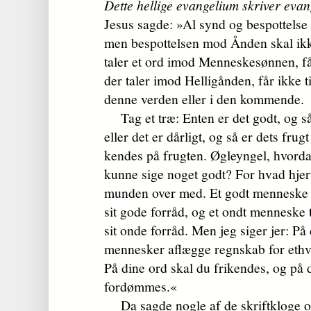
Dette hellige evangelium skriver eva
Jesus sagde: »Al synd og bespottelse 
men bespottelsen mod Ånden skal ikke
taler et ord imod Menneskesønnen, får
der taler imod Helligånden, får ikke ti
denne verden eller i den kommende.
Tag et træ: Enten er det godt, og så
eller det er dårligt, og så er dets frug
kendes på frugten. Øgleyngel, hvorda
kunne sige noget godt? For hvad hjerte
munden over med. Et godt menneske t
sit gode forråd, og et ondt menneske 
sit onde forråd. Men jeg siger jer: 
mennesker aflægge regnskab for ethver
På dine ord skal du frikendes, og på 
fordømmes.«
Da sagde nogle af de skriftkloge og