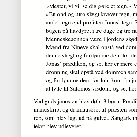
»Mester, vi vil se dig gøre et tegn.«
»En ond og utro slægt kræver tegn, m
andet tegn end profeten Jonas’ tegn. 
bugen på havdyret i tre dage og tre næ
Menneskesønnen være i jordens skød i
Mænd fra Nineve skal opstå ved d
denne slægt og fordømme den, for de
Jonas’ prædiken, og se, her er mere
dronning skal opstå ved dommen sa
og fordømme den, for hun kom fra jor
at lytte til Salomos visdom, og se, h
Ved gudstjenesten blev døbt 3 børn. Præd
manuskript og dramatiseret af præsten som 
reb, som blev lagt ud på gulvet. Sangark 
tekst blev udleveret.