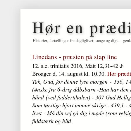
Hør en præd
Historier, fortællinger fra dagliglivet, sange og digte - 
Linedans - præsten på slap line
12. s.e. trinitatis 2016, Matt 12,31-42 ♪
Broager d. 14. august kl. 10.30.
Hør prædi
Tak, Gud, for denne lyse morgen - 136, 1
(ønske fra 6-årig dåbsbarn -Han har den h
hånd (ved faddertiltalen) - 307 Gud Hellig
Som tørstige hjort monne skrige - 439,1 - 
livet - Må din vej gå dig i møde (som vel
fuldstærk og blid