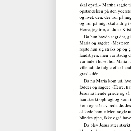
skal opstå.« Martha sagde ti
opstandelsen på den yderste
og livet; den, der tror på m
og tror på mig, skal aldrig 
Herre, jeg tror, at du er Kr
Da hun havde sagt det, gi
Maria og sagde: »Mesteren e
rejste hun sig straks op og 
landsbyen, men var stadig 
var inde i huset hos Maria fo
ville ud; de fulgte efter hen
græde dér.
Da nu Maria kom ud, hvor 
fødder og sagde: »Herre, ha
Jesus så hende græde og så 
han stærkt opbragt og kom i
kom og se!« svarede de. Jes
elskede ham.« Men nogle a
blindes øjne, ikke også have
Da blev Jesus atter stærkt
klippehule, og en sten var s