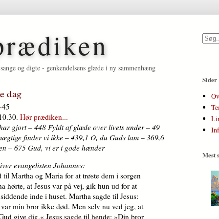
prædiken
et, sange og digte - genkendelsens glæde i ny sammenhæng
Sider
e dag
Ov
9-45
Te
 10.30.
Hør prædiken...
Li
r gjort – 448 Fyldt af glæde over livets under – 49
In
 mægtige finder vi ikke – 439,1 O, du Guds lam – 369,6
n – 675 Gud, vi er i gode hænder
Mest s
river evangelisten Johannes:
il Martha og Maria for at trøste dem i sorgen
a hørte, at Jesus var på vej, gik hun ud for at
ddende inde i huset. Martha sagde til Jesus:
 var min bror ikke død. Men selv nu ved jeg, at
ud give dig.« Jesus sagde til hende: »Din bror