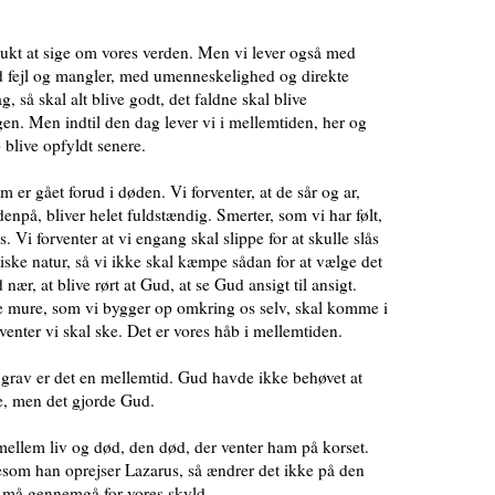
mukt at sige om vores verden. Men vi lever også med
d fejl og mangler, med umenneskelighed og direkte
, så skal alt blive godt, det faldne skal blive
igen. Men indtil den dag lever vi i mellemtiden, her og
 blive opfyldt senere.
m er gået forud i døden. Vi forventer, at de sår og ar,
enpå, bliver helet fuldstændig. Smerter, som vi har følt,
. Vi forventer at vi engang skal slippe for at skulle slås
ske natur, så vi ikke skal kæmpe sådan for at vælge det
ær, at blive rørt at Gud, at se Gud ansigt til ansigt.
e mure, som vi bygger op omkring os selv, skal komme i
venter vi skal ske. Det er vores håb i mellemtiden.
s grav er det en mellemtid. Gud havde ikke behøvet at
de, men det gjorde Gud.
 mellem liv og død, den død, der venter ham på korset.
esom han oprejser Lazarus, så ændrer det ikke på den
n må gennemgå for vores skyld.