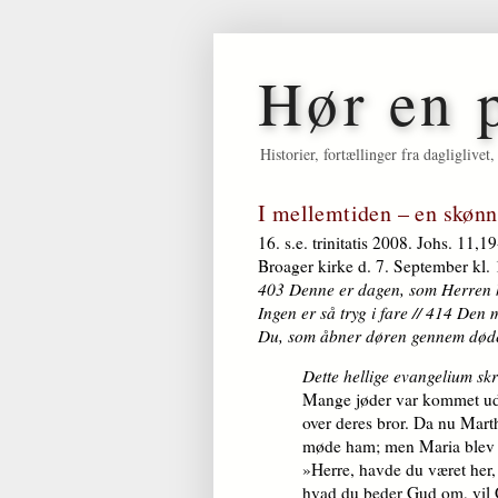
Hør en 
Historier, fortællinger fra dagligliv
I mellemtiden – en skønn
16. s.e. trinitatis 2008. Johs. 11,1
Broager kirke d. 7. September kl.
403 Denne er dagen, som Herren ha
Ingen er så tryg i fare // 414 Den
Du, som åbner døren gennem døde
Dette hellige evangelium sk
Mange jøder var kommet ud t
over deres bror. Da nu Marth
møde ham; men Maria blev si
»Herre, havde du været her,
hvad du beder Gud om, vil G