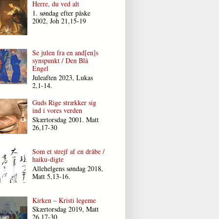
Herre, du ved alt
1. søndag efter påske
2002, Joh 21,15-19
Se julen fra en and[en]s
synspunkt / Den Blå
Engel
Juleaften 2023, Lukas
2,1-14.
Guds Rige strækker sig
ind i vores verden
Skærtorsdag 2001. Matt
26,17-30
Som et strejf af en dråbe /
haiku-digte
Allehelgens søndag 2018,
Matt 5,13-16.
Kirken – Kristi legeme
Skærtorsdag 2019, Matt
26,17-30.