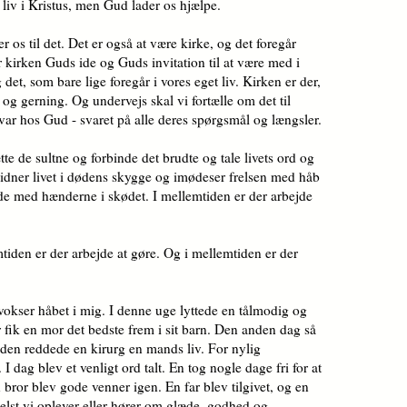
 liv i Kristus, men Gud lader os hjælpe.
os til det. Det er også at være kirke, og det foregår
kirken Guds ide og Guds invitation til at være med i
det, som bare lige foregår i vores eget liv. Kirken er der,
g og gerning. Og undervejs skal vi fortælle om det til
ar hos Gud - svaret på alle deres spørgsmål og længsler.
e de sultne og forbinde det brudte og tale livets ord og
evidner livet i dødens skygge og imødeser frelsen med håb
idde med hænderne i skødet. I mellemtiden er der arbejde
mtiden er der arbejde at gøre. Og i mellemtiden er der
vokser håbet i mig. I denne uge lyttede en tålmodig og
r fik en mor det bedste frem i sit barn. Den anden dag så
eden reddede en kirurg en mands liv. For nylig
 dag blev et venligt ord talt. En tog nogle dage fri for at
 bror blev gode venner igen. En far blev tilgivet, og en
elst vi oplever eller hører om glæde, godhed og