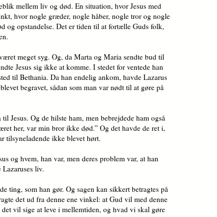
eblik mellem liv og død. En situation, hvor Jesus med
punkt, hvor nogle græder, nogle håber, nogle tror og nogle
 og opstandelse. Det er tiden til at fortælle Guds folk,
en.
været meget syg. Og, da Marta og Maria sendte bud til
yndte Jesus sig ikke at komme. I stedet for ventede han
 sted til Bethania. Da han endelig ankom, havde Lazarus
 blevet begravet, sådan som man var nødt til at gøre på
 til Jesus. Og de hilste ham, men bebrejdede ham også
ret her, var min bror ikke død.” Og det havde de ret i,
tilsyneladende ikke blevet hørt.
sus og hvem, han var, men deres problem var, at han
se Lazaruses liv.
 de ting, som han gør. Og sagen kan sikkert betragtes på
ragte det ud fra denne ene vinkel: at Gud vil med denne
 det vil sige at leve i mellemtiden, og hvad vi skal gøre