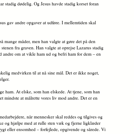
r stadig dødelig. Og Jesus havde stadig korset foran
sus gav andre opgaver at udføre. I mellemtiden skal
på mange måder, men han valgte at gøre det på den
 stenen fra graven. Han valgte at oprejse Lazarus stadig
bad andre om at vikle ham ud og befri ham for dem – en
lig medvirken til at nå sine mål. Det er ikke noget,
lger.
ølge ham. At elske, som han elskede. At tjene, som han
i det mindste at målrette vores liv mod andre. Det er en
 medarbejdere, når mennesker skal reddes og tilgives og
rke og hjælpe med at rulle sten væk og fjerne ligklæder
rygt eller ensomhed – forfejlede, opgivende og sårede. Vi