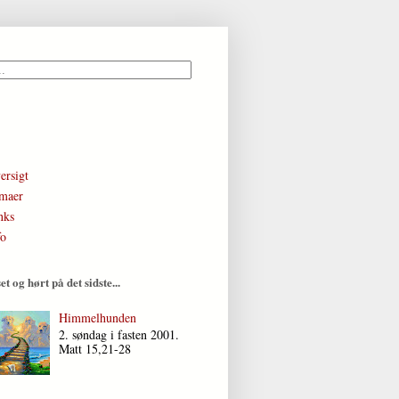
ersigt
maer
nks
fo
et og hørt på det sidste...
Himmelhunden
2. søndag i fasten 2001.
Matt 15,21-28