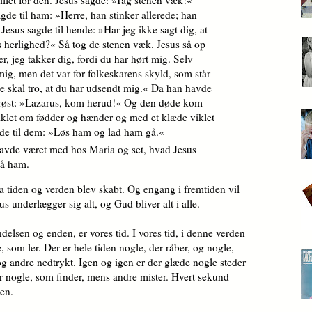
gde til ham: »Herre, han stinker allerede; han
 Jesus sagde til hende: »Har jeg ikke sagt dig, at
s herlighed?« Så tog de stenen væk. Jesus så op
, jeg takker dig, fordi du har hørt mig. Selv
 mig, men det var for folkeskarens skyld, som står
t de skal tro, at du har udsendt mig.« Da han havde
j røst: »Lazarus, kom herud!« Og den døde kom
viklet om fødder og hænder og med et klæde viklet
gde til dem: »Løs ham og lad ham gå.«
avde været med hos Maria og set, hvad Jesus
på ham.
 tiden og verden blev skabt. Og engang i fremtiden vil
s underlægger sig alt, og Gud bliver alt i alle.
lsen og enden, er vores tid. I vores tid, i denne verden
 som ler. Der er hele tiden nogle, der råber, og nogle,
 og andre nedtrykt. Igen og igen er der glæde nogle steder
er nogle, som finder, mens andre mister. Hvert sekund
den.