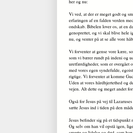
her og nu:
Vi ved, at der er meget godt og s
erfaringen af en falden verden me
ondskab. Bibelen lover os, at en dag
genoprettet, og vi skal blive hele 
nu, og venter på at se alle vore håb
Vi forventer at gense vore kære, so
som vi bærer rundt på indeni og ud
uretfærdigheder, som er overgået os
med vores egen syndefulde, egoisti
rigtige. Vi forventer at komme Gud n
Uden at vores hårdhjertethed og d
vejen. Alt dette og meget andet for
Også for Jesus på vej til Lazaruse
sætte Jesus ind i tiden på den må
Jesus befinder sig på et tidspunkt
Og selv om han vil opstå igen, lig
smerte og lidelse og død, som ha