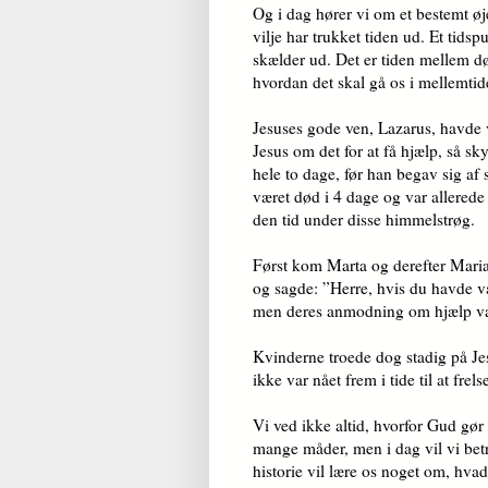
Og i dag hører vi om et bestemt øj
vilje har trukket tiden ud. Et tids
skælder ud. Det er tiden mellem død
hvordan det skal gå os i mellemtid
Jesuses gode ven, Lazarus, havde 
Jesus om det for at få hjælp, så sk
hele to dage, før han begav sig af
været død i 4 dage og var allerede
den tid under disse himmelstrøg.
Først kom Marta og derefter Maria
og sagde: ”Herre, hvis du havde væ
men deres anmodning om hjælp var 
Kvinderne troede dog stadig på Je
ikke var nået frem i tide til at frel
Vi ved ikke altid, hvorfor Gud gør
mange måder, men i dag vil vi bet
historie vil lære os noget om, hvad