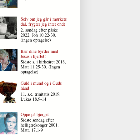
Selv om jeg går i mørkets
dal, frygter jeg intet ondt
2. søndag efter påske
2022, Joh 10,22-30.
(ingen optagelse)
Bær dine byrder med
Jesus i hjertet!
Sidste s. i kirkeåret 2018,
Matt 11,25-30. (Ingen
optagelse)
Guld i mund og i Guds
hånd
11. s.e. trinitatis 2019,
Lukas 18,9-14
Oppe på bjerget
Sidste søndag efter
helligtrekonger 2001.
Matt. 17,1-9