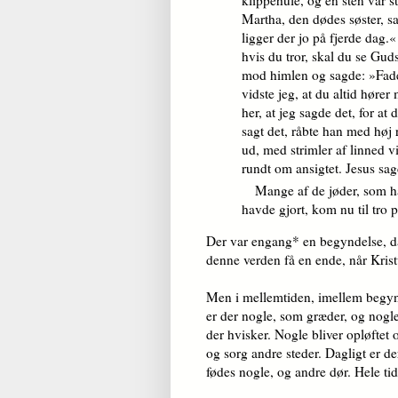
Martha, den dødes søster, sa
ligger der jo på fjerde dag.«
hvis du tror, skal du se Gud
mod himlen og sagde: »Fader
vidste jeg, at du altid hører
her, at jeg sagde det, for a
sagt det, råbte han med hø
ud, med strimler af linned 
rundt om ansigtet. Jesus sa
Mange af de jøder, som h
havde gjort, kom nu til tro 
Der var engang* en begyndelse, da
denne verden få en ende, når Kristu
Men i mellemtiden, imellem begynde
er der nogle, som græder, og nogle,
der hvisker. Nogle bliver opløftet
og sorg andre steder. Dagligt er d
fødes nogle, og andre dør. Hele ti