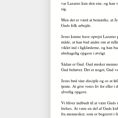
var Lazarus kun den ene, og han va
sig.
Men det er værd at bemærke, at Je
Guds folk arbejde.
Jesus kunne have oprejst Lazarus 
måde, at han bad andre om at rulle
viklet ind i ligklæderne, og han 
ubehagelig opgave i øvrigt.
Sådan er Gud. Gud ønsker menneske
Gud behøver. Det er noget, Gud væ
Jesus bød sine disciple og os at f
tjente. At give vores liv for eller 
alvorlig opgave.
Vi bliver indbudt til at være Guds
frelses. At være en del af Guds ki
fra mennesker, som er begravet i f