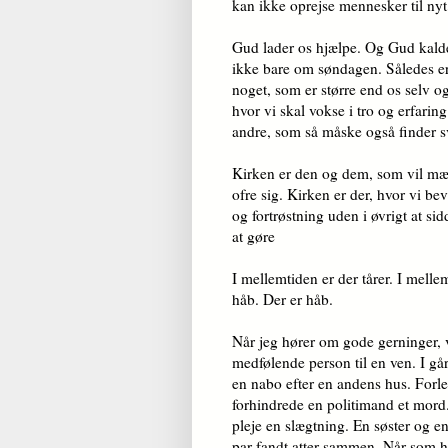
kan ikke oprejse mennesker til nyt
Gud lader os hjælpe. Og Gud kalder 
ikke bare om søndagen. Således er 
noget, som er større end os selv og 
hvor vi skal vokse i tro og erfarin
andre, som så måske også finder sv
Kirken er den og dem, som vil mætt
ofre sig. Kirken er der, hvor vi b
og fortrøstning uden i øvrigt at s
at gøre
I mellemtiden er der tårer. I melle
håb. Der er håb.
Når jeg hører om gode gerninger, 
medfølende person til en ven. I gå
en nabo efter en andens hus. Forl
forhindrede en politimand et mord. I
pleje en slægtning. En søster og en
par fandt atter sammen. Når som h