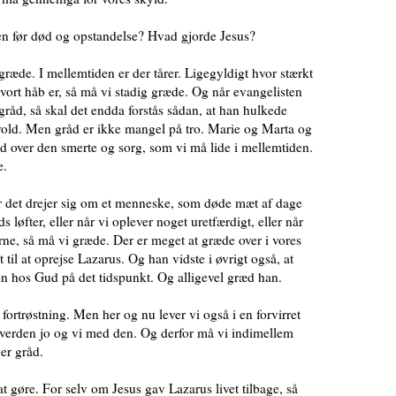
en før død og opstandelse? Hvad gjorde Jesus?
 græde. I mellemtiden er der tårer. Ligegyldigt hvor stærkt
t vort håb er, så må vi stadig græde. Og når evangelisten
i gråd, så skal det endda forstås sådan, at han hulkede
dvold. Men gråd er ikke mangel på tro. Marie og Marta og
 over den smerte og sorg, som vi må lide i mellemtiden.
e.
når det drejer sig om et menneske, som døde mæt af dage
ds løfter, eller når vi oplever noget uretfærdigt, eller når
erne, så må vi græde. Der er meget at græde over i vores
 til at oprejse Lazarus. Og han vidste i øvrigt også, at
len hos Gud på det tidspunkt. Og alligevel græd han.
ortrøstning. Men her og nu lever vi også i en forvirret
 verden jo og vi med den. Og derfor må vi indimellem
der gråd.
t gøre. For selv om Jesus gav Lazarus livet tilbage, så