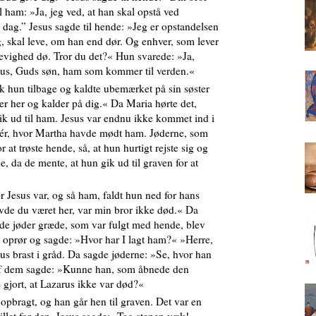
l ham: »Ja, jeg ved, at han skal opstå ved
 dag.” Jesus sagde til hende: »Jeg er opstandelsen
ig, skal leve, om han end dør. Og enhver, som lever
i evighed dø. Tror du det?« Hun svarede: »Ja,
istus, Guds søn, ham som kommer til verden.«
k hun tilbage og kaldte ubemærket på sin søster
r her og kalder på dig.« Da Maria hørte det,
gik ud til ham. Jesus var endnu ikke kommet ind i
dér, hvor Martha havde mødt ham. Jøderne, som
r at trøste hende, så, at hun hurtigt rejste sig og
de, da de mente, at hun gik ud til graven for at
Jesus var, og så ham, faldt hun ned for hans
vde du været her, var min bror ikke død.« Da
de jøder græde, som var fulgt med hende, blev
 oprør og sagde: »Hvor har I lagt ham?« »Herre,
us brast i gråd. Da sagde jøderne: »Se, hvor han
f dem sagde: »Kunne han, som åbnede den
 gjort, at Lazarus ikke var død?«
 opbragt, og han går hen til graven. Det var en
tillet for den. Jesus sagde: »Tag stenen væk!«