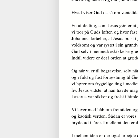
Hvad viser Gud os så om ventetid
En af de ting, som Jesus gør, er at
vi tror på Guds løfter, og hvor fas
Johannes fortæller, at Jesus brast 
voldsomt og var rystet i sin grun
Gud selv i menneskeskikkelse græd
Indtil videre er det i orden at græd
Og når vi er til begravelse, selv 
og i fuld og fast fortrøstning til Gu
vi hører om frygtelige ting i medi
liv. Jesus vidste, at han havde magt
Lazarus var sikker og frelst i him
Vi lever med håb om fremtiden og f
og kaotisk verden. Sådan er vores
bryde ud i tårer. I mellemtiden er 
I mellemtiden er der også arbejde a