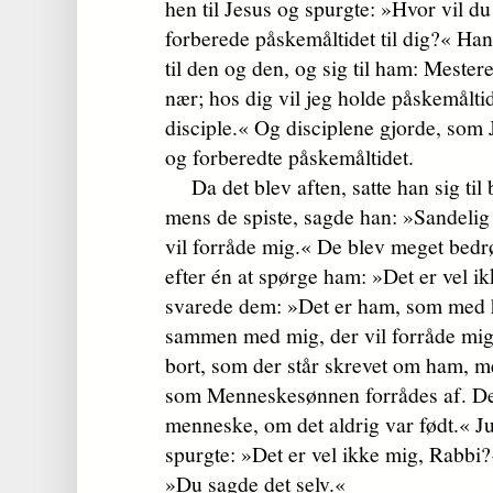
hen til Jesus og spurgte: »Hvor vil du 
forberede påskemåltidet til dig?« Han
til den og den, og sig til ham: Mester
nær; hos dig vil jeg holde påskemål
disciple.« Og disciplene gjorde, som
og forberedte påskemåltidet.
Da det blev aften, satte han sig til
mens de spiste, sagde han: »Sandelig s
vil forråde mig.« De blev meget bed
efter én at spørge ham: »Det er vel 
svarede dem: »Det er ham, som med 
sammen med mig, der vil forråde mi
bort, som der står skrevet om ham, 
som Menneskesønnen forrådes af. Det
menneske, om det aldrig var født.« J
spurgte: »Det er vel ikke mig, Rabbi
»Du sagde det selv.«