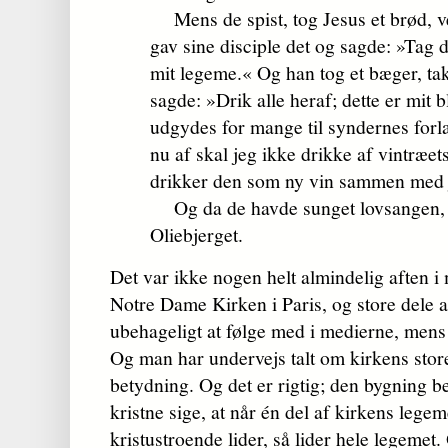
Mens de spist, tog Jesus et brød, v
gav sine disciple det og sagde: »Tag de
mit legeme.« Og han tog et bæger, ta
sagde: »Drik alle heraf; dette er mit 
udgydes for mange til syndernes forlad
nu af skal jeg ikke drikke af vintræet
drikker den som ny vin sammen med je
Og da de havde sunget lovsangen, g
Oliebjerget.
Det var ikke nogen helt almindelig aften i 
Notre Dame Kirken i Paris, og store dele a
ubehageligt at følge med i medierne, mens 
Og man har undervejs talt om kirkens store
betydning. Og det er rigtig; den bygning 
kristne sige, at når én del af kirkens lege
kristustroende lider, så lider hele legemet.