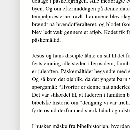
deltage i påskefejringen. Alle medbragte et
byen. Og om eftermiddagen på denne dato,
tempelpræsterne travlt. Lammene blev slag
brændt på brændofferalteret, og blodet (s
blev ledt væk gennem et afløb. Kødet fik fa
påskemåltid.
Jesus og hans disciple lånte en sal til det 
feststemning alle steder i Jerusalem; famil
er juleaften. Påskemåltidet begyndte med 
Og så kom det øjeblik, da det yngste barn v
spørgsmål: “Hvorfor er denne nat anderled
Det var stikordet til, at faderen i familien 
bibelske historie om “dengang vi var træl
førte os ud derfra med stærk hånd og udst
I husker måske fra bibelhistorien, hvordan i