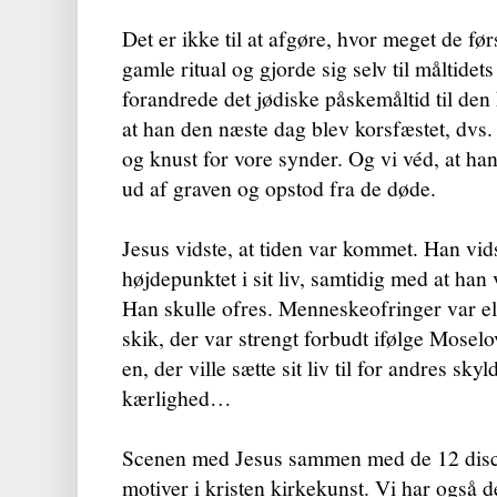
Det er ikke til at afgøre, hvor meget de før
gamle ritual og gjorde sig selv til måltide
forandrede det jødiske påskemåltid til den
at han den næste dag blev korsfæstet, dvs. 
og knust for vore synder. Og vi véd, at h
ud af graven og opstod fra de døde.
Jesus vidste, at tiden var kommet. Han vidst
højdepunktet i sit liv, samtidig med at han va
Han skulle ofres. Menneskeofringer var e
skik, der var strengt forbudt ifølge Mose
en, der ville sætte sit liv til for andres skyl
kærlighed…
Scenen med Jesus sammen med de 12 discipl
motiver i kristen kirkekunst. Vi har også d