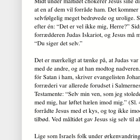
Midt under måltidet chokerer Jesus sine dis
at en af dem vil forråde ham. Det kommer 
selvfølgelig meget bedrøvede og urolige. 
efter én: “Det er vel ikke mig, Herre?” Sid
forrædderen Judas Iskariot, og Jesus må 
“Du siger det selv.”
Det er mærkeligt at tænke på, at Judas var 
med de andre, og at han modtog nadveren.
fór Satan i ham, skriver evangelisten Joh
forræderi var allerede forudset i Salmern
Testamente: “Selv min ven, som jeg stoled
med mig, har løftet hælen imod mig.” (Sl. 
forrådte Jesus med et kys, og tog ikke imo
tilbød. Ved måltidet gav Jesus sig selv til al
Lige som Israels folk under ørkenvandring