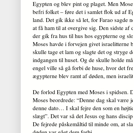
Egypten og blev pint og plaget. Men Moses
befri folket – føre det i samlet flok ud af 
land. Det gik ikke så let, for Farao sagde ne
at få ham til at overgive sig. Den sidste af
der gik fra hus til hus hos egypterne og slo
Moses havde i forvejen givet israelitterne 
skulle tage et lam og slagte det og stryge
indgangen til huset. Og de skulle holde m
engel ville så gå forbi de huse, hvor det f
ægypterne blev ramt af døden, men israelitt
De forlod Egypten med Moses i spidsen. De 
Moses beordrede: “Denne dag skal være 
denne dato… I skal fejre den som en højtid
slægt”. Det var så det Jesus og hans disci
De fejrede påskemåltid til minde om, at sla
døden var gået dem forbi.