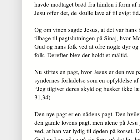
havde modtaget brød fra himlen i form af
Jesu offer det, de skulle lave af til evigt ti
Og om vinen sagde Jesus, at det var hans 
tilbage til pagtslutningen på Sinaj, hvor M
Gud og hans folk ved at ofre nogle dyr og 
folk. Derefter blev der holdt et måltid.
Nu stiftes en pagt, hvor Jesus er den nye pag
syndernes forladelse som en opfyldelse af 
“Jeg tilgiver deres skyld og husker ikke læ
31,34)
Den nye pagt er en nådens pagt. Den hvile
den gamle lovens pagt, men alene på Jesu
ved, at han var lydig til døden på korset. 
Gud nu kun vil se på sin Søn, på det liv, 