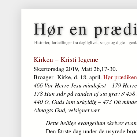
Hør en præd
Historier, fortællinger fra dagliglivet, sange og digte - 
Kirken – Kristi legeme
Skærtorsdag 2019, Matt 26,17-30.
Broager Kirke, d. 18. april.
Hør prædiken.
466 Vor Herre Jesu mindefest – 179 Herr
178 Han står på randen af sin grav // 458 
440 O, Guds lam uskyldig – 473 Dit minde 
Almagts Gud, velsignet vær
Dette hellige evangelium skriver eva
Den første dag under de usyrede brød