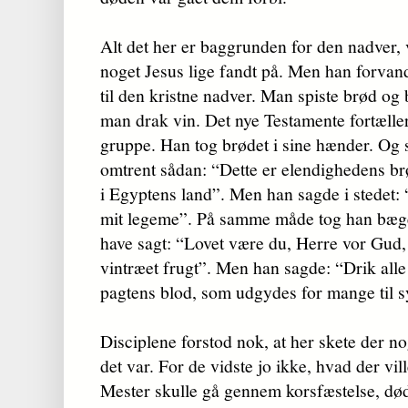
Alt det her er baggrunden for den nadver, v
noget Jesus lige fandt på. Men han forvan
til den kristne nadver. Man spiste brød og b
man drak vin. Det nye Testamente fortæller,
gruppe. Han tog brødet i sine hænder. Og s
omtrent sådan: “Dette er elendighedens br
i Egyptens land”. Men han sagde i stedet: “
mit legeme”. På samme måde tog han bæge
have sagt: “Lovet være du, Herre vor Gud
vintræet frugt”. Men han sagde: “Drik alle 
pagtens blod, som udgydes for mange til s
Disciplene forstod nok, at her skete der n
det var. For de vidste jo ikke, hvad der vil
Mester skulle gå gennem korsfæstelse, død