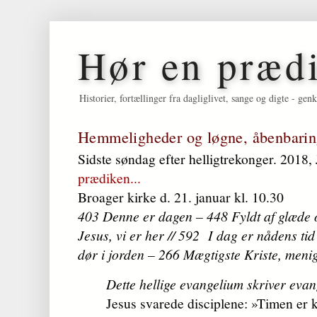
Hør en præd
Historier, fortællinger fra dagliglivet, sange og digte - 
Hemmeligheder og løgne, åbenbarin
Sidste søndag efter helligtrekonger. 2018
prædiken...
Broager kirke d. 21. januar kl. 10.30
403 Denne er dagen – 448 Fyldt af glæde o
Jesus, vi er her // 592 I dag er nådens ti
dør i jorden – 266 Mægtigste Kriste, men
Dette hellige evangelium skriver eva
Jesus svarede disciplene: »Timen er