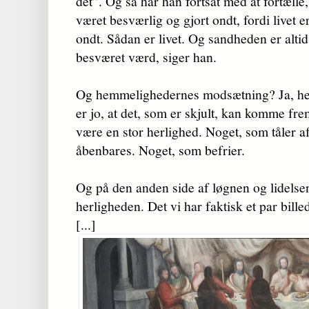
det”. Og så har han fortsat med at fortæll
været besværlig og gjort ondt, fordi livet e
ondt. Sådan er livet. Og sandheden er alti
besværet værd, siger han.
Og hemmelighedernes modsætning? Ja, h
er jo, at det, som er skjult, kan komme fre
være en stor herlighed. Noget, som tåler a
åbenbares. Noget, som befrier.
Og på den anden side af løgnen og lidelse
herligheden. Det vi har faktisk et par bille
[...]