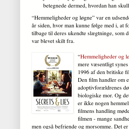
betegnede dermed, hvordan han skull
“Hemmeligheder og løgne” var en udsende
år siden, hvor man kunne følge med i, at f
tilbage til deres ukendte slægtninge, som 
var blevet skilt fra.
“
Hemmeligheder og l
mere væsentligt synes j
1996 af den britiske f
Den film handler om e
adoptivforældrenes død
biologiske mor. Og det
er ikke nogen hemmel
filmens handling møde
filmen - mange sandhe
men også befriende og morsomme. Det er