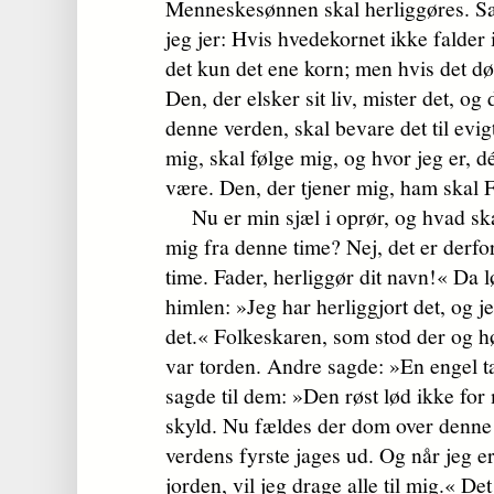
Menneskesønnen skal herliggøres. San
jeg jer: Hvis hvedekornet ikke falder 
det kun det ene korn; men hvis det dø
Den, der elsker sit liv, mister det, og d
denne verden, skal bevare det til evigt
mig, skal følge mig, og hvor jeg er, d
være. Den, der tjener mig, ham skal 
Nu er min sjæl i oprør, og hvad skal
mig fra denne time? Nej, det er derfor,
time. Fader, herliggør dit navn!« Da l
himlen: »Jeg har herliggjort det, og je
det.« Folkeskaren, som stod der og hø
var torden. Andre sagde: »En engel ta
sagde til dem: »Den røst lød ikke for
skyld. Nu fældes der dom over denne
verdens fyrste jages ud. Og når jeg er
jorden, vil jeg drage alle til mig.« D