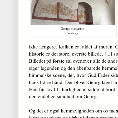
Georgs martyrium
Vestvæg
ikke længere. Kalken er faldet af muren. Og
historie er det store, øverste billede, [...]
Billedet på første sal ovenover alle de andr
siger legenden og den åbenbarede hemmeli
himmelske scene, der, hvor Gud Fader sidd
hans højre hånd. Der bliver Georg taget i
Han får lov til i herlighed at sidde til bord
den endelige sandhed om Georg.
Og det er også hemmeligheden om os menn
lever og vokser og virker i denne verden u