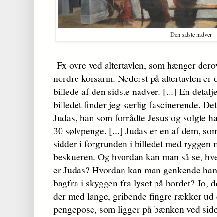
Den sidste nadver
Fx ovre ved altertavlen, som hænger derov
nordre korsarm. Nederst på altertavlen er d
billede af den sidste nadver. [...] En detalje
billedet finder jeg særlig fascinerende. Det
Judas, han som forrådte Jesus og solgte h
30 sølvpenge. [...] Judas er en af dem, so
sidder i forgrunden i billedet med ryggen
beskueren. Og hvordan kan man så se, hv
er Judas? Hvordan kan man genkende ha
bagfra i skyggen fra lyset på bordet? Jo, 
der med lange, gribende fingre rækker ud e
pengepose, som ligger på bænken ved sid