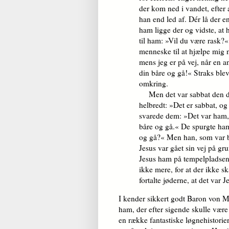
der kom ned i vandet, efter 
han end led af. Dér lå der 
ham ligge der og vidste, at 
til ham: »Vil du være rask?«
menneske til at hjælpe mig 
mens jeg er på vej, når en a
din båre og gå!« Straks ble
omkring.
Men det var sabbat den dag
helbredt: »Det er sabbat, og 
svarede dem: »Det var ham, 
båre og gå.« De spurgte ha
og gå?« Men han, som var bl
Jesus var gået sin vej på 
Jesus ham på tempelpladsen 
ikke mere, for at der ikke s
fortalte jøderne, at det var 
I kender sikkert godt Baron von 
ham, der efter sigende skulle vær
en række fantastiske løgnehistorie