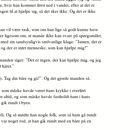
, hvis han kommer først ned i vandet, efter at det er
gen til at hjælpe sig, så det sker ikke. Og det er ikke
an vil være rask, som om han lige så godt kunne have
 er ligesom om, at mande ikke kan svare på spørgsmålet,
d sin sandsynligvis sædvanlige klage: ”Jamen, det er
e, og der er intet menneske, som kan hjælpe mig!”
manden siger: ”Der er ingen, der kan hjælpe mig, og jeg
 håret.”
op. Tag din båre og gå!”. Og det gjorde manden så.
, som måske havde været hans krykke i overført
m altid, og som måske havde fastholdt ham i hans
gik rundt i byen.
få. Og så mødte han nogle folk, som så ham gå rundt
 var noget rod, at han gik rundt med en båre på en