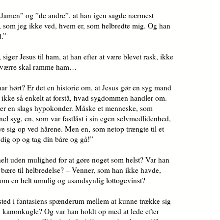
 ”Jamen” og ”de andre”, at han igen sagde nærmest
n, som jeg ikke ved, hvem er, som helbredte mig. Og han
d.”
iger Jesus til ham, at han efter at være blevet rask, ikke
et værre skal ramme ham…
 har hørt? Er det en historie om, at Jesus gør en syg mand
let ikke så enkelt at forstå, hvad sygdommen handler om.
n er en slags hypokonder. Måske et menneske, som
nel syg, en, som var fastlåst i sin egen selvmedlidenhed,
e sig op ved hårene. Men en, som netop trængte til et
 dig op og tag din båre og gå!”
helt uden mulighed for at gøre noget som helst? Var han
at bære til helbredelse? – Venner, som han ikke havde,
som en helt umulig og usandsynlig lottogevinst?
 sted i fantasiens spænderum mellem at kunne trække sig
 kanonkugle? Og var han holdt op med at lede efter