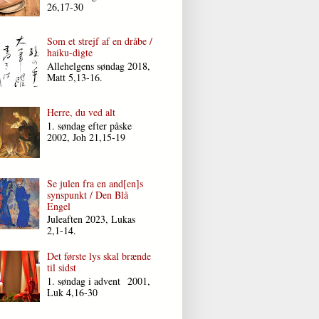
26,17-30
Som et strejf af en dråbe /
haiku-digte
Allehelgens søndag 2018,
Matt 5,13-16.
Herre, du ved alt
1. søndag efter påske
2002, Joh 21,15-19
Se julen fra en and[en]s
synspunkt / Den Blå
Engel
Juleaften 2023, Lukas
2,1-14.
Det første lys skal brænde
til sidst
1. søndag i advent 2001,
Luk 4,16-30