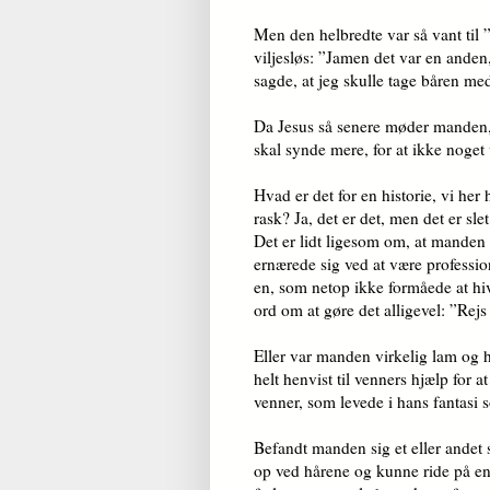
Men den helbredte var så vant til
viljesløs: ”Jamen det var en ande
sagde, at jeg skulle tage båren me
Da Jesus så senere møder manden, s
skal synde mere, for at ikke nog
Hvad er det for en historie, vi her
rask? Ja, det er det, men det er s
Det er lidt ligesom om, at mande
ernærede sig ved at være professio
en, som netop ikke formåede at hiv
ord om at gøre det alligevel: ”Rejs
Eller var manden virkelig lam og 
helt henvist til venners hjælp for 
venner, som levede i hans fantasi 
Befandt manden sig et eller andet
op ved hårene og kunne ride på en