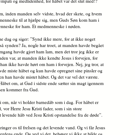
ympati og medlidenhed, for håbet var det slut med!?
m, inden manden selv vidste, hvad der skete, og hvem
 menneske til at hjælpe sig, men Guds Søn kom ham i
enneske for ham. Et medmenneske i nøden.
 dag og siger: ”Synd ikke mere, for at ikke noget
 så synden? Ja, nogle har troet, at manden havde begået
omgang havde gjort ham lam, men det tror jeg ikke er
synden var, at manden ikke kendte Jesus i forvejen, for
han ikke havde hørt om ham i forvejen. Nej, jeg tror, at
vde miste håbet og kun havde opregnet sine pinsler og
Men han havde mistet håbet. Og det var vel det værste.
 Håbet om, at Gud i sidste ende sætter sin magt igennem
elsen kommer fra Gud.
i om, når vi holder barnedåb som i dag. For håbet er
 vor Herre Jesu Kristi fader, som i sin store
et levende håb ved Jesu Kristi opstandelse fra de døde”.
inger os til frelsen og det levende vand. Og vi får Jesus
 verdens ende. Og ved vi det, behøver vi ikke at bilde os