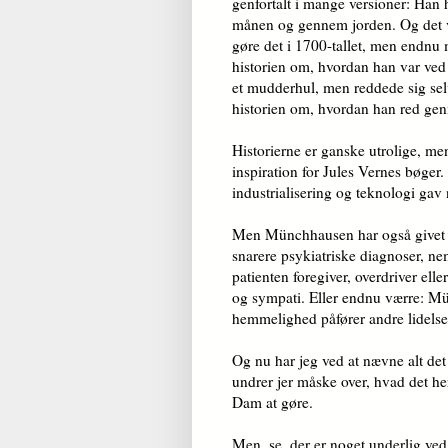
genfortalt i mange versioner: Han h
månen og gennem jorden. Og det va
gøre det i 1700-tallet, men endnu 
historien om, hvordan han var ved 
et mudderhul, men reddede sig selv 
historien om, hvordan han red ge
Historierne er ganske utrolige, me
inspiration for Jules Vernes bøger.
industrialisering og teknologi gav
Men Münchhausen har også givet n
snarere psykiatriske diagnoser, n
patienten foregiver, overdriver e
og sympati. Eller endnu værre: M
hemmelighed påfører andre lidelse
Og nu har jeg ved at nævne alt d
undrer jer måske over, hvad det 
Dam at gøre.
Men, se, der er noget underlig ve