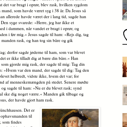
at det var bragt i oprør, blev rask, hvilken sygdom
en mand, som havde været syg i 38 år. Da Jesus så
han allerede havde været der i lang tid, sagde han
 Den syge svarede: »Herre, jeg har ikke et
ned i dammen, når vandet er bragt i oprør, og
nden i før mig.« Jesus sagde til ham: »Rejs dig, tag
v manden rask, og han tog sin båre og gik
; derfor sagde jøderne til ham, som var blevet
det er ikke tilladt dig at bære din båre.« Han
som gjorde mig rask, der sagde til mig: Tag din
m: »Hvem var den mand, der sagde til dig: Tag den
evet helbredt, vidste ikke, hvem det var; for
grund af menneskemængden på stedet. Senere mødte
og sagde til ham: »Nu er du blevet rask; synd
kal ske dig noget værre.« Manden gik tilbage og
Jesus, der havde gjort ham rask.
Münchhausen. Det er
e ophavsmanden til
r, som findes