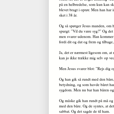
på en helbredelse, som kun kan ske
blevet bragt i oprør. Men han har in
sket i 38 år.
Og så spørger Jesus manden, om h
spurgt: ”Vil du være syg?” Og det
men svarer udenom. Han kommer me
fordi dit og dat og frem og tilbag
Ja, det er nærmest ligesom om, at 
kan jo ikke trække mig selv op ved
Men Jesus svarer blot: ”Rejs dig 
Og han gik så rundt med den båre
betydning, og som havde båret ha
sygdom. Men nu bar han båren og 
Og måske gik han rundt på må og 
med den båre. Og de syntes, at det
sabbat. Og det sagde de til ham.