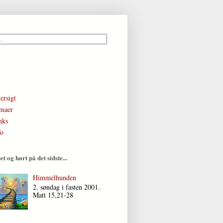
ersigt
maer
nks
fo
et og hørt på det sidste...
Himmelhunden
2. søndag i fasten 2001.
Matt 15,21-28