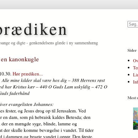
prædiken
et, sange og digte - genkendelsens glæde i ny sammenhæng
Sider
å en kanonkugle
Ov
Te
 10.30.
Hør prædiken...
Li
Alle mine kilder skal være hos dig – 388 Herrens røst
In
hed har Kristus kær – 440 O Guds Lam uskyldig – 472 O
i Guds faderhånd
Mest s
river evangelisten Johannes:
es fester, og Jesus drog op til Jerusalem. Ved
er en dam, som på hebraisk kaldes Betesda; den
lå der en mængde syge, blinde, lamme og
at der skulle komme bevægelse i vandet. Til tider
d i dammen og bragte vandet i oprør. Den første,