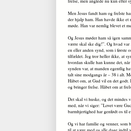
frelse, men anglede nu kun efter s
Men Jesus fandt ham og frelste ha
der hjalp ham. Han havde ikke et
møde. Han var nemlig blevet et m
Og Jesus møder ham så igen samme
værre skal ske dig!”. Og hvad var
en eller anden synd, som i første 
tilfældet. Jeg tror heller ikke, at 
hvordan skulle han kunne det, når 
synden var, at manden egentlig ha
talt sine modgangs år – 38 i alt. 
Håbet om, at Gud vil en det godt.
og bringer frelse. Håbet om at fr
Det skal vi huske, og det mindes v
med, når vi siger: ”Lovet være Gud,
barmhjertighed har genfødt os til 
Og vi har familie og venner, som br
til at være med os alle dage indtil