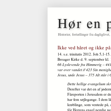
Hør en 
Historier, fortællinger fra dagligliv
Ikke ved håret og ikke p
14. s.e. trinitatis 2012. Joh 5,1-15.
Broager Kirke d. 9. september kl.
66 Lyslevende fra Himmerig – 441 
var over vandet // 423 Sin menig
Jesus, søde Jesus – 375 Alt står 
Dette hellige evangelium sk
Derefter var det en af jødern
Fåreporten i Jerusalem er d
har fem søjlegange. I dem 
krøblinge, som ventede på, 
fór Herrens engel nemlig ne