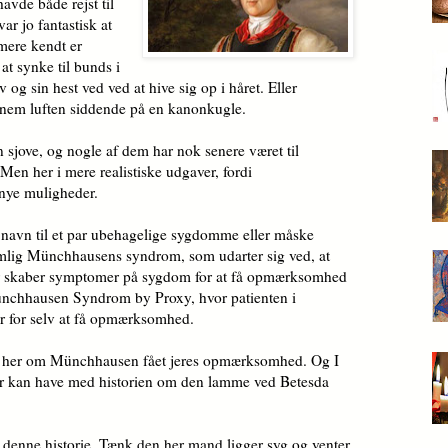
avde både rejst til
r jo fantastisk at
mere kendt er
at synke til bunds i
og sin hest ved ved at hive sig op i håret. Eller
nnem luften siddende på en kanonkugle.
n sjove, og nogle af dem har nok senere været til
 Men her i mere realistiske udgaver, fordi
 nye muligheder.
avn til et par ubehagelige sygdomme eller måske
emlig Münchhausens syndrom, som udarter sig ved, at
ller skaber symptomer på sygdom for at få opmærksomhed
ünchhausen Syndrom by Proxy, hvor patienten i
r for selv at få opmærksomhed.
et her om Münchhausen fået jeres opmærksomhed. Og I
her kan have med historien om den lamme ved Betesda
d denne historie. Tænk den her mand ligger syg og venter