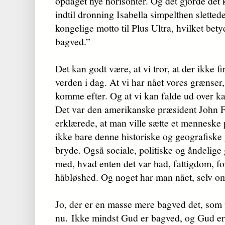
opdaget nye horisonter. Og det gjorde det
indtil dronning Isabella simpelthen slettede
kongelige motto til Plus Ultra, hvilket bet
bagved.”
Det kan godt være, at vi tror, at der ikke 
verden i dag. At vi har nået vores grænser,
komme efter. Og at vi kan falde ud over k
Det var den amerikanske præsident John F
erklærede, at man ville sætte et menneske 
ikke bare denne historiske og geografiske
bryde. Også sociale, politiske og åndelige
med, hvad enten det var had, fattigdom, fo
håbløshed. Og noget har man nået, selv o
Jo, der er en masse mere bagved det, som v
nu. Ikke mindst Gud er bagved, og Gud e