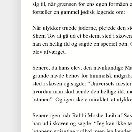
sig til, når grænsen for ens egen formåen e
fortæller en gammel jødisk legende om:
Når ulykker truede jøderne, plejede den st
Shem Tov at gå ud et bestemt sted i skoven
han en hellig ild og sagde en speciel bøn.
blev afværget.
Senere, da hans elev, den navnkundige Ma
grunde havde behov for himmelsk indgribe
sted i skoven og sagde: “Universets mester
hvordan man skal tænde den hellige ild, men 
bønnen”. Og igen skete miraklet, at ulykk
Senere igen, når Rabbi Moshe-Leib af Sasov
han ud i skoven og sagde: “Jeg kan ikke tæ
bønnens nøjagtige ordlyd, men jeg kender 