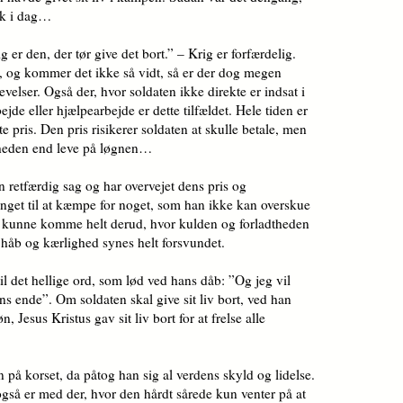
ræk i dag…
ig er den, der tør give det bort.” – Krig er forfærdelig.
e, og kommer det ikke så vidt, så er der dog megen
elser. Også der, hvor soldaten ikke direkte er indsat i
de eller hjælpearbejde er dette tilfældet. Hele tiden er
te pris. Den pris risikerer soldaten at skulle betale, men
ndheden end leve på løgnen…
 retfærdig sag og har overvejet dens pris og
unget til at kæmpe for noget, som han ikke kan overskue
ler kunne komme helt derud, hvor kulden og forladtheden
 håb og kærlighed synes helt forsvundet.
til det hellige ord, som lød ved hans dåb: ”Og jeg vil
ns ende”. Om soldaten skal give sit liv bort, ved han
 Jesus Kristus gav sit liv bort for at frelse alle
 på korset, da påtog han sig al verdens skyld og lidelse.
gså er med der, hvor den hårdt sårede kun venter på at