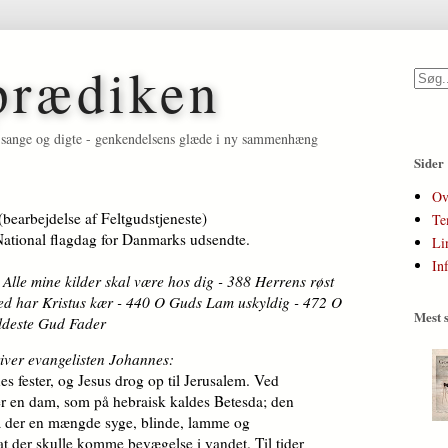
prædiken
et, sange og digte - genkendelsens glæde i ny sammenhæng
Sider
Ov
 (bearbejdelse af Feltgudstjeneste)
Te
National flagdag for Danmarks udsendte.
Li
In
Alle mine kilder skal være hos dig - 388 Herrens røst
hed har Kristus kær - 440 O Guds Lam uskyldig - 472 O
Mest s
ildeste Gud Fader
river evangelisten Johannes:
es fester, og Jesus drog op til Jerusalem. Ved
er en dam, som på hebraisk kaldes Betesda; den
lå der en mængde syge, blinde, lamme og
at der skulle komme bevægelse i vandet. Til tider