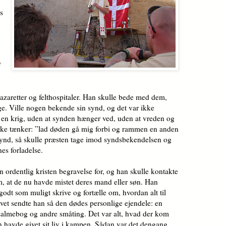
s
f
azaretter og felthospitaler. Han skulle bede med dem,
ge. Ville nogen bekende sin synd, og det var ikke
en krig, uden at synden hænger ved, uden at vreden og
ske tænker: ”lad døden gå mig forbi og rammen en anden
 synd, så skulle præsten tage imod syndsbekendelsen og
nes forladelse.
n ordentlig kristen begravelse for, og han skulle kontakte
m, at de nu havde mistet deres mand eller søn. Han
å godt som muligt skrive og fortælle om, hvordan alt til
vet sendte han så den dødes personlige ejendele: en
n salmebog og andre småting. Det var alt, hvad der kom
ten havde givet sit liv i kampen. Sådan var det dengang,