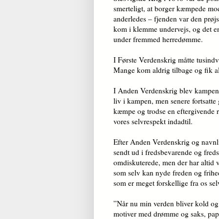
smerteligt, at borger kæmpede mo
anderledes – fjenden var den prøjs
kom i klemme undervejs, og det en
under fremmed herredømme.
I Første Verdenskrig måtte tusindv
Mange kom aldrig tilbage og fik alts
I Anden Verdenskrig blev kampene k
liv i kampen, men senere fortsatt
kæmpe og trodse en eftergivende r
vores selvrespekt indadtil.
Efter Anden Verdenskrig og navnlig 
sendt ud i fredsbevarende og fred
omdiskuterede, men der har altid væ
som selv kan nyde freden og frihed
som er meget forskellige fra os selv
”Når nu min verden bliver kold og f
motiver med drømme og saks, papirs