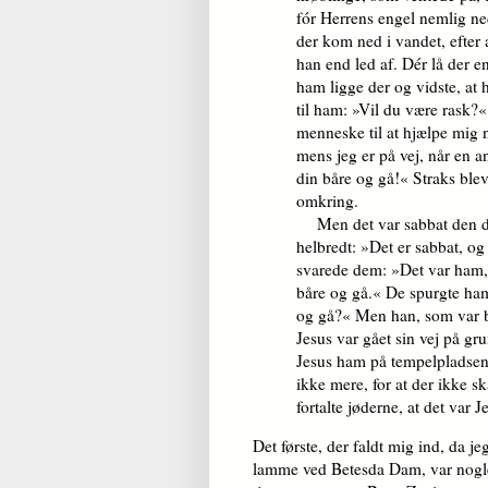
fór Herrens engel nemlig ne
der kom ned i vandet, efter 
han end led af. Dér lå der 
ham ligge der og vidste, at 
til ham: »Vil du være rask?«
menneske til at hjælpe mig 
mens jeg er på vej, når en a
din båre og gå!« Straks ble
omkring.
Men det var sabbat den dag
helbredt: »Det er sabbat, og 
svarede dem: »Det var ham, 
båre og gå.« De spurgte ha
og gå?« Men han, som var bl
Jesus var gået sin vej på g
Jesus ham på tempelpladsen 
ikke mere, for at der ikke s
fortalte jøderne, at det var 
Det første, der faldt mig ind, da j
lamme ved Betesda Dam, var nogle 