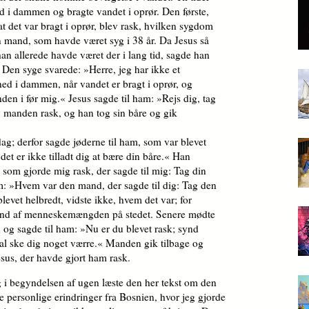
d i dammen og bragte vandet i oprør. Den første,
at det var bragt i oprør, blev rask, hvilken sygdom
en mand, som havde været syg i 38 år. Da Jesus så
han allerede havde været der i lang tid, sagde han
 Den syge svarede: »Herre, jeg har ikke et
ned i dammen, når vandet er bragt i oprør, og
nden i før mig.« Jesus sagde til ham: »Rejs dig, tag
v manden rask, og han tog sin båre og gik
; derfor sagde jøderne til ham, som var blevet
det er ikke tilladt dig at bære din båre.« Han
som gjorde mig rask, der sagde til mig: Tag din
m: »Hvem var den mand, der sagde til dig: Tag den
evet helbredt, vidste ikke, hvem det var; for
rund af menneske­mæng­den på stedet. Senere mødte
og sagde til ham: »Nu er du blevet rask; synd
kal ske dig noget værre.« Manden gik tilbage og
Jesus, der havde gjort ham rask.
eg i begyndelsen af ugen læste den her tekst om den
personlige erindringer fra Bosnien, hvor jeg gjorde