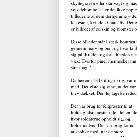
skyttegraven eller står vagt og må
vejsidebombe, så er det ikke papir
billederne af dem derhjemme – dem
kæresten, kvinden i hans liv. Der e
er billedet af solskin og blomster 
Disse billeder står i stærk kontrast
gennem marv og ben, og hvor tanke
sig på. Kulden og forladtheden næ
væk: Hvorfor piner mennesker hi
stor magt?
Da hæren i 1848 drog i krig, var m
med. Det viste sig snart, at det var
blev dækket. Den fejltagelse rette
Der var brug for feltpræster til at
holde gudstjenester ude i felten, de
hvor soldaterne opholdt sig, og
holde nadver. Der var brug for en
at snakke med, når de store