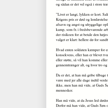
og sådan er det vel også i store t
”Livet er langt, lykken er kort. Sal
Krigens pris er død og lemlæstels
afsavn og angst og uhyggelige oplev
kamp, som fx i fredsbevarende arbej
der risikoen for at betale den højes
valget er klart: hellere dø for sa
Hvad enten soldaten kæmper for en
konsekvens, eller han er blevet tv
eller støtte, så vil han komme el
gennemtrænger alt, og hvor tro og
Da er det, at han må gribe tilbage 
være med jer alle dage indtil verde
ikke, men han må vide, at Guds Søn,
mennesker.
Han må vide, at da Jesus led døden
Derfor må han vide, at Guds Søn o