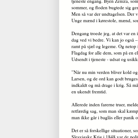
tjeneste engang. Byen Zeniza, som 
sommer, og floden bugtede sig gen
Men så var der undtagelsen. Der 
Unge mænd i kørestole, mænd, som
Dengang troede jeg, at det var en i
dag ved vi bedre. Vi kan jo også –
ramt på sjæl og legeme. Og netop 
Flagdag for alle dem, som på en e
Udsendt i tjeneste - udsat og usikk
”Når nu min verden bliver kold og 
Larsen, og de ord kan godt bruges t
indkaldt og må drage i krig. Så må
en ukendt fremtid.
Allerede inden farerne truer, meld
retfærdig sag, som man skal kæmpe
man ikke går i baglås eller panik 
Det er så forskellige situationer, s
Slesvigske Krig i 1848 var de pol