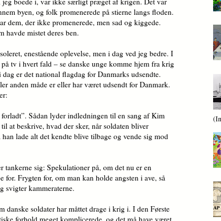
jeg boede i, var ikke særligt præget af krigen. Det var
nem byen, og folk promenerede på stierne langs floden.
var dem, der ikke promenerede, men sad og kiggede.
 havde mistet deres ben.
soleret, enestående oplevelse, men i dag ved jeg bedre. I
 på tv i hvert fald – se danske unge komme hjem fra krig
i dag er det national flagdag for Danmarks udsendte.
ller anden måde er eller har været udsendt for Danmark.
er:
forladt”. Sådan lyder indledningen til en sang af Kim
(I
il at beskrive, hvad der sker, når soldaten bliver
 han lade alt det kendte blive tilbage og vende sig mod
er tankerne sig: Spekulationer på, om det nu er en
 for. Frygten for, om man kan holde angsten i ave, så
og svigter kammeraterne.
om danske soldater har måttet drage i krig i. I den Første
itiske forhold meget komplicerede, og det må have været