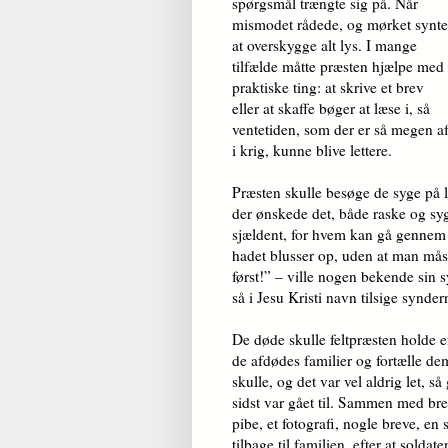
spørgsmål trængte sig på. Når
mismodet rådede, og mørket synte
at overskygge alt lys. I mange
tilfælde måtte præsten hjælpe med
praktiske ting: at skrive et brev
eller at skaffe bøger at læse i, så
ventetiden, som der er så megen a
i krig, kunne blive lettere.
Præsten skulle besøge de syge på l
der ønskede det, både raske og sy
sjældent, for hvem kan gå gennem 
hadet blusser op, uden at man må
først!” – ville nogen bekende sin
så i Jesu Kristi navn tilsige synder
De døde skulle feltpræsten holde e
de afdødes familier og fortælle de
skulle, og det var vel aldrig let, s
sidst var gået til. Sammen med bre
pibe, et fotografi, nogle breve, e
tilbage til familien, efter at solda