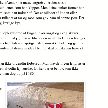
ske afventer det næste angreb eller den næste
silhuetter, som han klipper. Men i sine tanker former han
, som han holder af. Der er billedet af konen eller
r billedet af far og mor, som gav ham til denne jord. Der
og kærlige kys.
 til oplevelserne af krigen, hvor angst og skrig skærer
n om, at jeg måske bliver den næste, hele tiden trænger
res hele tiden af spørgsmålet, som ikke lader sig gemme
nanden på denne måde? Hvorfor skal ondskaben have så
an ikke ordentlig forberedt. Man havde ingen feltpræster
 en alvorlig fejltagelse, for her var et behov, som ikke
de man dog op på i 1864.
r