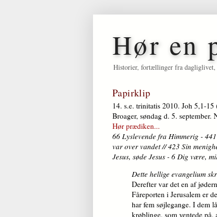
Hør en 
Historier, fortællinger fra dagligliv
Papirklip
14. s.e. trinitatis 2010. Joh 5,1-15
Broager, søndag d. 5. september. 
Hør prædiken...
66 Lyslevende fra Himmerig - 441 
var over vandet // 423 Sin menig
Jesus, søde Jesus - 6 Dig være, m
Dette hellige evangelium sk
Derefter var det en af jødern
Fåreporten i Jerusalem er d
har fem søjlegange. I dem 
krøblinge, som ventede på, 