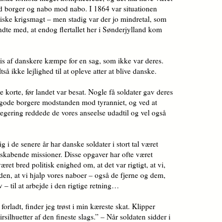
d borger og nabo mod nabo. I 1864 var situationen
iske krigsmagt – men stadig var der jo mindretal, som
dte med, at endog flertallet her i Sønderjylland kom
is af danskere kæmpe for en sag, som ikke var deres.
å ikke lejlighed til at opleve atter at blive danske.
orte, før landet var besat. Nogle få soldater gav deres
e gode borgere modstanden mod tyranniet, og ved at
egering reddede de vores anseelse udadtil og vel også
i de senere år har danske soldater i stort tal været
sskabende missioner. Disse opgaver har ofte været
ret bred politisk enighed om, at det var rigtigt, at vi,
en, at vi hjalp vores naboer – også de fjerne og dem,
 – til at arbejde i den rigtige retning…
orladt, finder jeg trøst i min kæreste skat. Klipper
ilhuetter af den fineste slags.” – Når soldaten sidder i