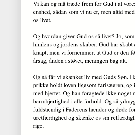
Vi kan og må træde frem for Gud i al vores
enshed, sådan som vi nu er, men altid med
os livet.
Og hvordan giver Gud os så livet? Jo, som
himlens og jor­dens skaber. Gud har skabt a
knapt, men vi fornem­mer, at Gud er den fø
årsag, ånden i støvet, meningen bag alt.
Og så får vi skænket liv med Guds Søn. Ha
prikke holdt loven ligesom farisæ­eren, og 
med hjertet. Og han foragtede ikke noget
barmhjertighed i alle forhold. Og så ydmyg
fuldstændig i Faderens hæn­der og døde for 
uretfærdig­hed og skæn­ke os sin retfærdig
rige.