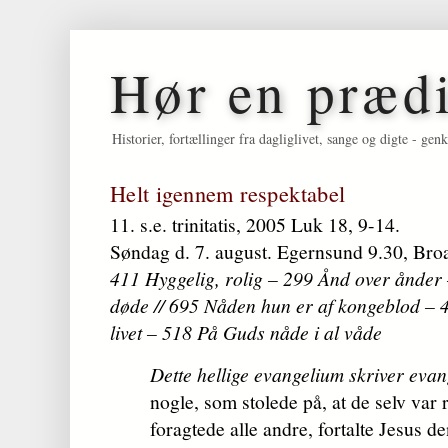
Hør en præd
Historier, fortællinger fra dagliglivet, sange og digte - 
Helt igennem respektabel
11. s.e. trinitatis, 2005 Luk 18, 9-14.
Søndag d. 7. august. Egernsund 9.30, Bro
411 Hyggelig, rolig – 299 Ånd over ånder
døde // 695 Nåden hun er af kongeblod – 4
livet – 518 På Guds nåde i al våde
Dette hellige evangelium skriver evan
nogle, som stolede på, at de selv var
foragtede alle andre, fortalte Jesus d