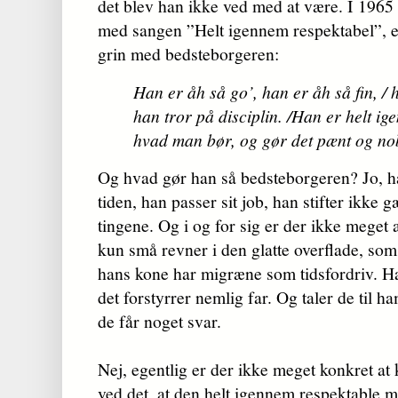
det blev han ikke ved med at være. I 1965 
med sangen ”Helt igennem respektabel”, en
grin med bedsteborgeren:
Han er åh så go’, han er åh så fin, /
han tror på disciplin. /Han er helt ig
hvad man bør, og gør det pænt og nob
Og hvad gør han så bedsteborgeren? Jo, ha
tiden, han passer sit job, han stifter ikke 
tingene. Og i og for sig er der ikke meget a
kun små revner i den glatte overflade, som
hans kone har migræne som tids­for­driv. 
det forstyrrer nem­lig far. Og taler de til ha
de får noget svar.
Nej, egentlig er der ikke meget konkret at 
ved det, at den helt igennem re­spek­table