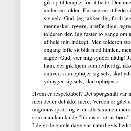
gik op til templet for at bede. Den en
anden en tolder. Farisæ­eren stillede 
sig selv: Gud, jeg takker dig, fordi j
menne­sker, røvere, uretfærdige, ægt
tolderen dér. Jeg faster to gange om u
af hele min indtægt. Men tolderen stod
engang løfte sit blik mod him­len, men
sagde: Gud, vær mig synder nådig! Jeg
ham, der gik hjem som retfærdig, ikk
enhver, som ophøjer sig selv, skal yd
ydmyger sig selv, skal ophøjes.«
Hvem er respektabel? Det spørgsmål var må
men det er det ikke mere. Verden er gået a
ungdomsoprør, og vi er alle sammen mere el
som man kan kalde ”blomsterbørns børn”.
I de gode gamle dage var naturligvis beds