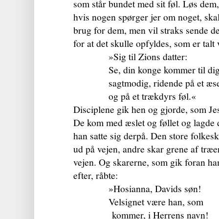
som står bundet med sit føl. Løs de
hvis nogen spørger jer om noget, skal
brug for dem, men vil straks sende de
for at det skulle opfyldes, som er talt
»Sig til Zions datter:
Se, din konge kommer til dig
sagtmodig, ridende på et æse
og på et trækdyrs føl.«
Disciplene gik hen og gjorde, som Je
De kom med æslet og føllet og lagde
han satte sig derpå. Den store folkes
ud på vejen, andre skar grene af træ
vejen. Og skarerne, som gik foran ham
efter, råbte:
»Hosianna, Davids søn!
Velsignet være han, som
kommer, i Herrens navn!