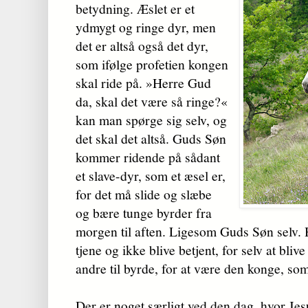
betydning. Æslet er et
ydmygt og ringe dyr, men
det er altså også det dyr,
som ifølge profetien kongen
skal ride på. »Herre Gud
da, skal det være så ringe?«
kan man spørge sig selv, og
det skal det altså. Guds Søn
kommer ridende på sådant
et slave-dyr, som et æsel er,
for det må slide og slæbe
og bære tunge byrder fra
morgen til aften. Ligesom Guds Søn selv.
tjene og ikke blive betjent, for selv at bliv
andre til byrde, for at være den konge, som 
Der er noget særligt ved den dag, hvor Je