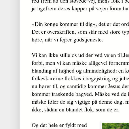
red frem ad den støvede vej, mens folk i b
ja ligefrem deres kapper på vejen foran h
»Din konge kommer til dig«, det er det ord
Det er overskriften, som står med store typ
høre, når vi fejrer gudstjeneste.
Vi kan ikke stille os ud der ved vejen til
forbi, men vi kan måske alligevel fornemm
blanding af højhed og almindelighed: en 
folkeskarerne flokkes i begejstring og jube
nu hører til, og samtidig kommer Jesus der
kommer traskende bagved. Måske ved de ik
måske føler de sig vigtige på denne dag, me
ikke, sådan en blandet flok, som de er.
Og det hele er fyldt med