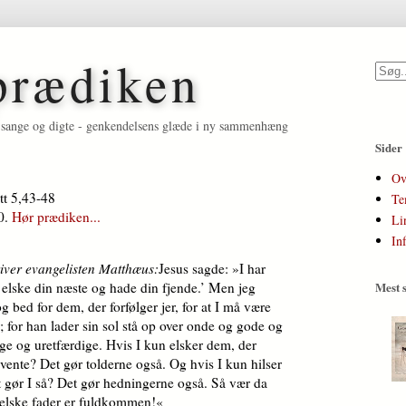
prædiken
et, sange og digte - genkendelsens glæde i ny sammenhæng
Sider
Ov
tt 5,43-48
Te
30.
Hør prædiken...
Li
In
river evangelisten Matthæus:
Jesus sagde: »I har
al elske din næste og hade din fjende.’ Men jeg
Mest s
og bed for dem, der forfølger jer, for at I må være
 for han lader sin sol stå op over onde og gode og
ige og uretfærdige. Hvis I kun elsker dem, der
å vente? Det gør tolderne også. Og hvis I kun hilser
t gør I så? Det gør hedningerne også. Så vær da
elske fader er fuldkommen!«