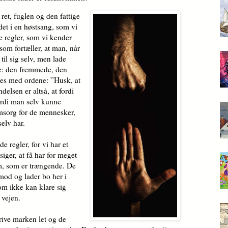
ret, fuglen og den fattige
et i en høstsang, som vi
e regler, som vi kender
som fortæller, at man, når
til sig selv, men lade
de: den fremmede, den
res med ordene: ”Husk, at
delsen er altså, at fordi
fordi man selv kunne
sorg for de mennesker,
elv har.
e regler, for vi har et
ger, at få har for meget
dem, som er trængende. De
mod og lader bo her i
som ikke kan klare sig
 vejen.
rive marken let og de