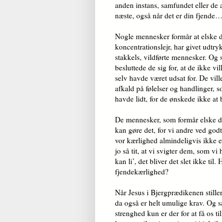
anden instans, samfundet eller de a
næste, også når det er din fjende
Nogle mennesker formår at elske 
koncentrationslejr, har givet udtr
stakkels, vildførte mennesker. Og 
besluttede de sig for, at de ikke 
selv havde været udsat for. De vil
afkald på følelser og handlinger, 
havde lidt, for de ønskede ikke at 
De mennesker, som formår elske de
kan gøre det, for vi andre ved god
vor kærlighed almindeligvis ikke e
jo så tit, at vi svigter dem, som v
kan li’, det bliver det slet ikke t
fjendekærlighed?
Når Jesus i Bjergprædikenen stiller s
da også er helt umulige krav. Og så
strenghed kun er der for at få os ti