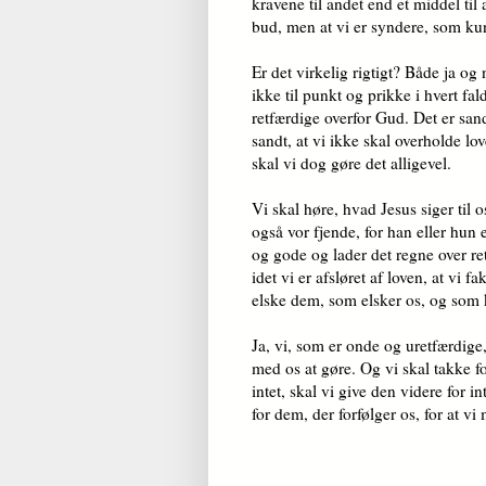
kravene til andet end et middel til a
bud, men at vi er syndere, som ku
Er det virkelig rigtigt? Både ja og
ikke til punkt og prikke i hvert fal
retfærdige overfor Gud. Det er san
sandt, at vi ikke skal overholde lov
skal vi dog gøre det alligevel.
Vi skal høre, hvad Jesus siger til o
også vor fjende, for han eller hun
og gode og lader det regne over re
idet vi er afsløret af loven, at vi 
elske dem, som elsker os, og som k
Ja, vi, som er onde og uretfærdige
med os at gøre. Og vi skal takke f
intet, skal vi give den videre for i
for dem, der forfølger os, for at 