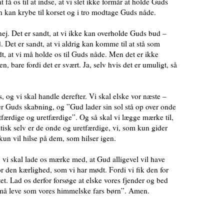
t få os til at indse, at vi slet ikke formår at holde Guds
n kan krybe til korset og i tro modtage Guds nåde.
 nej. Det er sandt, at vi ikke kan overholde Guds bud –
d. Det er sandt, at vi aldrig kan komme til at stå som
dt, at vi må holde os til Guds nåde. Men det er ikke
en, bare fordi det er svært. Ja, selv hvis det er umuligt, så
s, og vi skal handle derefter. Vi skal elske vor næste –
 er Guds skabning, og ”Gud lader sin sol stå op over onde
tfærdige og uretfærdige”. Og så skal vi lægge mærke til,
faktisk selv er de onde og uretfærdige, vi, som kun gider
un vil hilse på dem, som hilser igen.
, vi skal lade os mærke med, at Gud alligevel vil have
or den kærlighed, som vi har mødt. Fordi vi fik den for
ntet. Lad os derfor forsøge at elske vores fjender og bed
vi må leve som vores himmelske fars børn”. Amen.