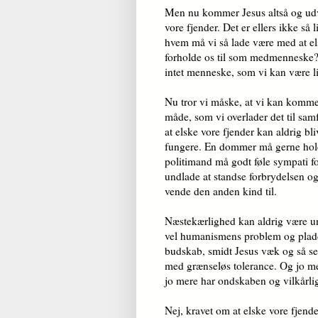
Men nu kommer Jesus altså og udvi
vore fjender. Det er ellers ikke så l
hvem må vi så lade være med at el
forholde os til som medmenneske? I
intet menneske, som vi kan være
Nu tror vi måske, at vi kan komm
måde, som vi overlader det til sam
at elske vore fjender kan aldrig b
fungere. En dommer må gerne hol
politimand må godt føle sympati f
undlade at standse forbrydelsen 
vende den anden kind til.
Næstekærlighed kan aldrig være und
vel humanismens problem og pladd
budskab, smidt Jesus væk og så sel
med grænseløs tolerance. Og jo me
jo mere har ondskaben og vilkårli
Nej, kravet om at elske vore fjende