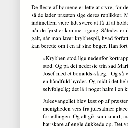
De fleste af børnene er lette at styre, for 
så de lader præsten sige deres replikker.
indimellem være lidt svære at få til at h
når de først er kommet i gang. Således er 
galt, når man laver krybbespil, hvad forfa
kan berette om i en af sine bøger. Han fort
»Krybben stod lige nedenfor kortrappe
stod. Og på det nederste trin sad Mar
Josef med et bomulds-skæg. Og så v
en håndfuld hyrder. Og midt i det hel
selvfølgelig; det lå i noget halm i en
Juleevangeliet blev læst op af præste
menigheden vers fra julesalmer placere
fortællingen. Og alt gik som smurt, i
hærskare af engle dukkede op. Det va