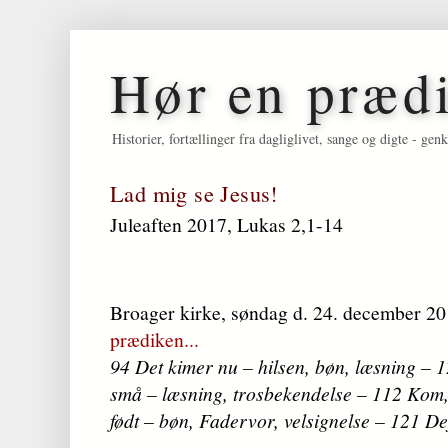
Hør en præd
Historier, fortællinger fra dagliglivet, sange og digte - 
Lad mig se Jesus!
Juleaften 2017, Lukas 2,1-14
Broager kirke, søndag d. 24. december 20
prædiken...
94 Det kimer nu – hilsen, bøn, læsning – 
små – læsning, trosbekendelse – 112 Kom, a
født – bøn, Fadervor, velsignelse – 121 De