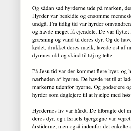
Og sådan sad hyrderne ude på marken, den
Hyrder var beskidte og ensomme menneske
undgå. Fra tidlig tid var hyrder omvandre
og havde meget få ejendele. De var flyttet fr
græsning og vand til deres dyr. Og de havd
kødet, drukket deres mælk, lavede ost af
dyrenes uld og skind til tøj og telte.
På Jesu tid var der kommet flere byer, og h
nærheden af byerne. De havde ret til at la
markerne udenfor byerne. Og godsejere o
hyrder som daglejere til at hjælpe med høs
Hyrdernes liv var hårdt. De tilbragte det m
deres dyr, og i Israels bjergegne var vejre
årstiderne, men også indenfor det enkelte