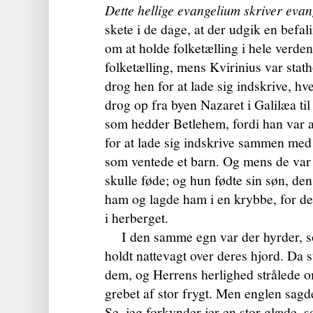
Dette hellige evangelium skriver evan
skete i de dage, at der udgik en befal
om at holde folketælling i hele verden
folketælling, mens Kvirinius var stath
drog hen for at lade sig indskrive, hve
drog op fra byen Nazaret i Galilæa til
som hedder Betlehem, fordi han var a
for at lade sig indskrive sammen med 
som ventede et barn. Og mens de var 
skulle føde; og hun fødte sin søn, den
ham og lagde ham i en krybbe, for der
i herberget.
I den samme egn var der hyrder, s
holdt nattevagt over deres hjord. Da 
dem, og Herrens herlighed strålede 
grebet af stor frygt. Men englen sagd
Se, jeg forkynder jer en stor glæde, 