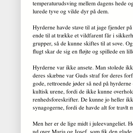
temperaturudsving mellem dagens hede og 
lurede tyve og vilde dyr på dem.
Hyrderne havde stave til at jage fjender p
ende til at trække et vildfarent får i sikk
grupper, så de kunne skiftes til at sove. O
flugt skar de sig en fløjte og spillede en lil
Hyrderne var ikke ansete. Man stolede ik
deres skæbne var Guds straf for deres for
gode, rettroende jøder så ned på hyrdern
kultisk urene, fordi de ikke kunne overho
renhedsforeskrifter. De kunne jo heller ikk
synagogerne, fordi de havde alt for travlt 
Men her er de lige midt i juleevangeliet. 
ud over Maria og Josef, som fik den glad