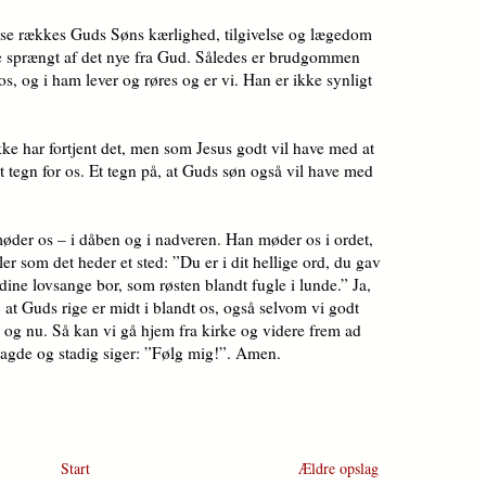
lse rækkes Guds Søns kærlighed, til­givelse og lægedom
ive sprængt af det nye fra Gud. Således er brudgommen
os, og i ham lever og røres og er vi. Han er ikke synligt
ke har fortjent det, men som Jesus godt vil have med at
t tegn for os. Et tegn på, at Guds søn også vil have med
møder os – i dåben og i nadveren. Han møder os i ordet,
er som det heder et sted: ”Du er i dit hellige ord, du gav
di­ne lovsange bor, som røsten blandt fugle i lunde.” Ja,
vi, at Guds rige er midt i blandt os, også selvom vi godt
er og nu. Så kan vi gå hjem fra kir­ke og videre frem ad
agde og stadig siger: ”Følg mig!”. Amen.
Start
Ældre opslag