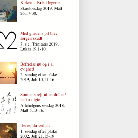
Kirken – Kristi legeme
Skærtorsdag 2019, Matt
26,17-30.
Med glædens pil blev
sorgen skudt
7. s.e. Trinitatis 2019,
Lukas 19,1-10
Befrielse nu og i al
evighed
2. søndag efter påske
2019, Joh 10,11-16
Som et strejf af en dråbe /
haiku-digte
Allehelgens søndag 2018,
Matt 5,13-16.
Herre, du ved alt
1. søndag efter påske
2002, Joh 21,15-19