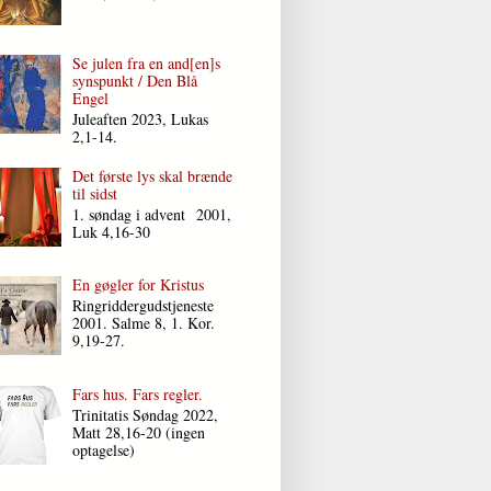
Se julen fra en and[en]s
synspunkt / Den Blå
Engel
Juleaften 2023, Lukas
2,1-14.
Det første lys skal brænde
til sidst
1. søndag i advent 2001,
Luk 4,16-30
En gøgler for Kristus
Ringriddergudstjeneste
2001. Salme 8, 1. Kor.
9,19-27.
Fars hus. Fars regler.
Trinitatis Søndag 2022,
Matt 28,16-20 (ingen
optagelse)