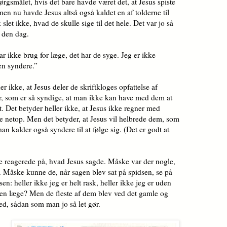
gsmålet, hvis det bare havde været det, at Jesus spiste
n nu havde Jesus altså også kaldet en af tolderne til
 slet ikke, hvad de skulle sige til det hele. Det var jo så
 den dag.
r ikke brug for læge, det har de syge. Jeg er ikke
en syndere.”
 ikke, at Jesus deler de skriftkloges opfattelse af
r, som er så syndige, at man ikke kan have med dem at
t. Det betyder heller ikke, at Jesus ikke regner med
e netop. Men det betyder, at Jesus vil helbrede dem, som
 han kalder også syndere til at følge sig. (Det er godt at
e reagerede på, hvad Jesus sagde. Må­ske var der nogle,
. Måske kunne de, når sagen blev sat på spidsen, se på
o­sen: heller ikke jeg er helt rask, heller ikke jeg er uden
 en læge? Men de fleste af dem blev ved det gamle og
hed, sådan som man jo så let gør.