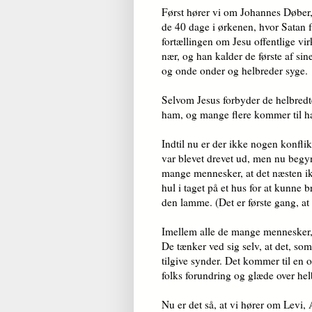
Først hører vi om Johannes Døber
de 40 dage i ørkenen, hvor Satan f
fortællingen om Jesu offentlige vi
nær, og han kalder de første af si
og onde onder og helbreder syge.
Selvom Jesus forbyder de helbredte
ham, og mange flere kommer til ha
Indtil nu er der ikke nogen konflik
var blevet drevet ud, men nu begyn
mange mennesker, at det næsten ikke
hul i taget på et hus for at kunne b
den lamme. (Det er første gang, at o
Imellem alle de mange mennesker, s
De tænker ved sig selv, at det, som 
tilgive synder. Det kommer til en 
folks forundring og glæde over hel
Nu er det så, at vi hører om Levi, 