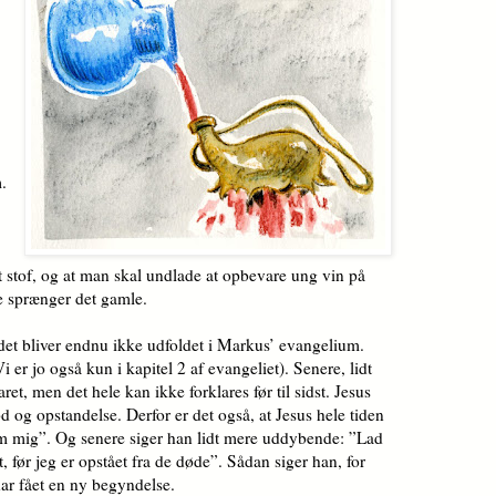
.
 stof, og at man skal undlade at opbevare ung vin på
e sprænger det gamle.
et bliver endnu ikke udfoldet i Mar­kus’ evangelium.
i er jo også kun i kapitel 2 af evangeliet). Senere, lidt
aret, men det hele kan ikke forklares før til sidst. Jesus
d og opstandelse. Derfor er det også, at Jesus hele tid­en
om mig”. Og senere siger han lidt mere uddybende: ”Lad
, før jeg er opstået fra de døde”. Sådan siger han, for
 har fået en ny begyndelse.