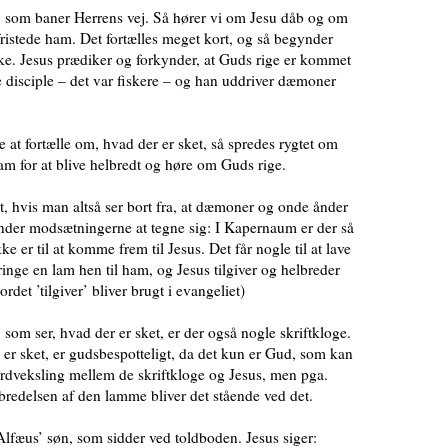
, som baner Herrens vej. Så hører vi om Jesu dåb og om
ristede ham. Det fortælles meget kort, og så begynder
rke. Jesus prædiker og forkynder, at Guds rige er kommet
ne disciple – det var fiskere – og han uddriver dæmoner
 at fortælle om, hvad der er sket, så spredes rygtet om
m for at blive hel­bredt og høre om Guds rige.
t, hvis man altså ser bort fra, at dæ­mo­ner og onde ånder
der mod­sæt­ning­er­ne at tegne sig: I Kapernaum er der så
 er til at komme frem til Jesus. Det får nogle til at lave
ringe en lam hen til ham, og Jesus tilgiver og hel­bre­der
rdet ’tilgiver’ bliver brugt i evangeliet)
om ser, hvad der er sket, er der også nogle skriftkloge.
er sket, er guds­be­spot­te­ligt, da det kun er Gud, som kan
ordveksling mellem de skriftkloge og Jesus, men pga.
bredelsen af den lamme bliver det stående ved det.
Alfæus’ søn, som sidder ved told­bod­en. Jesus siger: