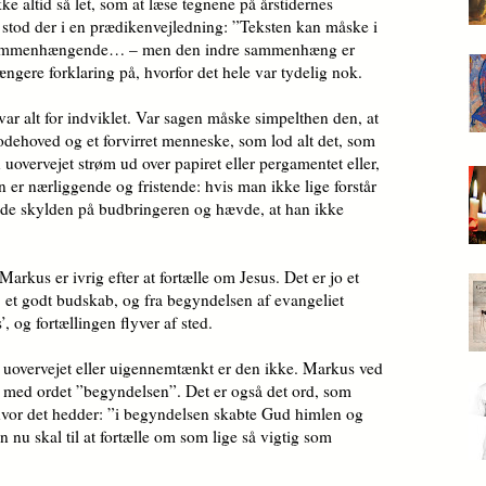
ke altid så let, som at læse tegnene på årstidernes
tod der i en præ­di­ken­vej­led­ning: ”Teksten kan måske i
sam­men­hæng­en­de… – men den indre sammenhæng er
ængere forklaring på, hvorfor det hele var tydelig nok.
var alt for indviklet. Var sagen måske simpelthen den, at
dehoved og et for­virret menneske, som lod alt det, som
uovervejet strøm ud over papiret eller pergamentet eller,
er nærliggende og fristende: hvis man ikke lige forstår
yde skylden på budbringeren og hævde, at han ikke
Markus er ivrig efter at fortælle om Jesus. Det er jo et
 et godt budskab, og fra begyndelsen af evangeliet
, og fortællingen flyver af sted.
en uovervejet eller uigennemtænkt er den ikke. Markus ved
med ordet ”be­gyndelsen”. Det er også det ord, som
hvor det hedder: ”i begyndelsen skabte Gud himlen og
 nu skal til at fortælle om som lige så vigtig som