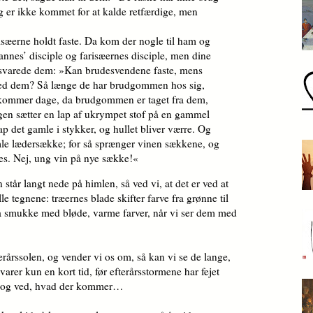
eg er ikke kommet for at kalde retfærdige, men
sæerne holdt faste. Da kom der nogle til ham og
annes’ disciple og farisæernes disciple, men dine
us svarede dem: »Kan brudesvendene faste, mens
d dem? Så længe de har brud­gom­men hos sig,
kommer dage, da brud­gom­men er taget fra dem,
gen sæt­ter en lap af ukrympet stof på en gammel
ap det gamle i stykker, og hullet bliver værre. Og
le lædersække; for så spræn­ger vinen sækkene, og
s. Nej, ung vin på nye sække!«
 står langt nede på himlen, så ved vi, at det er ved at
lle tegnene: træernes blade skifter farve fra grønne til
å smukke med bløde, varme farver, når vi ser dem med
rårssolen, og vender vi os om, så kan vi se de lange,
varer kun en kort tid, før efterårsstormene har fejet
e og ved, hvad der kommer…