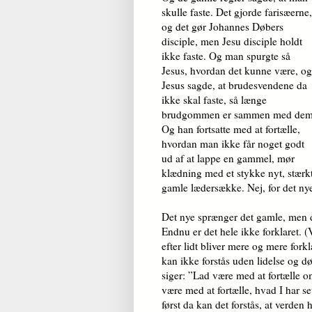
skulle faste. Det gjorde farisæerne,
og det gør Johannes Døbers
disciple, men Jesu disciple holdt
ikke faste. Og man spurgte så
Jesus, hvordan det kunne være, og
Jesus sagde, at bru­de­sven­de­ne da
ikke skal faste, så længe
brudgommen er sammen med dem
Og han fortsatte med at fortælle,
hvordan man ikke får noget godt
ud af at lappe en gammel, mør
klædning med et stykke nyt, stærkt
gamle lædersække. Nej, for det ny
Det nye sprænger det gamle, men d
Endnu er det hele ikke forklaret. (V
efter lidt bliver mere og mere for­kl
kan ikke forstås uden lidelse og dø
siger: ”Lad være med at fortælle 
være med at fortælle, hvad I har set
først da kan det forstås, at verden