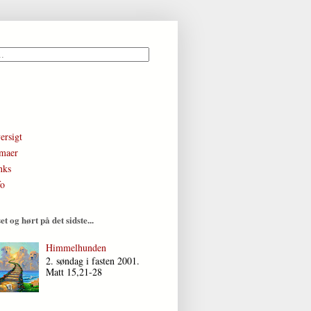
ersigt
maer
nks
fo
et og hørt på det sidste...
Himmelhunden
2. søndag i fasten 2001.
Matt 15,21-28