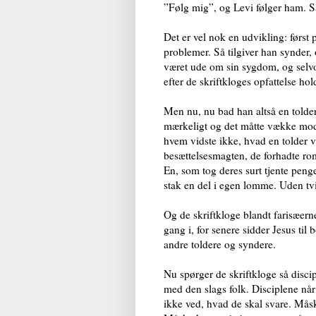
”Følg mig”, og Levi følger ham. S
Det er vel nok en udvikling: først 
problemer. Så tilgiver han synder,
været ude om sin sygdom, og selvo
efter de skriftkloges opfattelse hold
Men nu, nu bad han altså en tolder 
mærkeligt og det måtte vække mods
hvem vidste ikke, hvad en tolder 
besættelsesmagten, de forhadte rom
En, som tog deres surt tjente pen
stak en del i egen lomme. Uden tvi
Og de skriftkloge blandt farisæern
gang i, for senere sidder Jesus ti
andre toldere og syndere.
Nu spørger de skriftkloge så disc
med den slags folk. Disciplene når 
ikke ved, hvad de skal svare. Måske