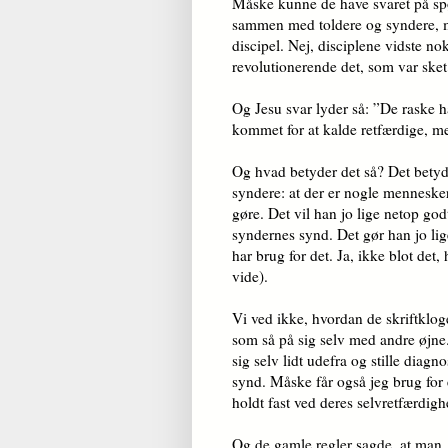
Måske kunne de have svaret på spør
sammen med toldere og syndere, me
discipel. Nej, disciplene vidste nok
revolutionerende det, som var sket
Og Jesu svar lyder så: ”De raske ha
kommet for at kalde retfærdige, m
Og hvad betyder det så? Det betyder
syndere: at der er nogle menneske
gøre. Det vil han jo lige netop god
syndernes synd. Det gør han jo lig
har brug for det. Ja, ikke blot det,
vide).
Vi ved ikke, hvordan de skriftklog
som så på sig selv med andre øjne
sig selv lidt udefra og stille diag­n
synd. Måske får også jeg brug for
holdt fast ved deres selvretfærdig
Og de gamle regler sagde, at man