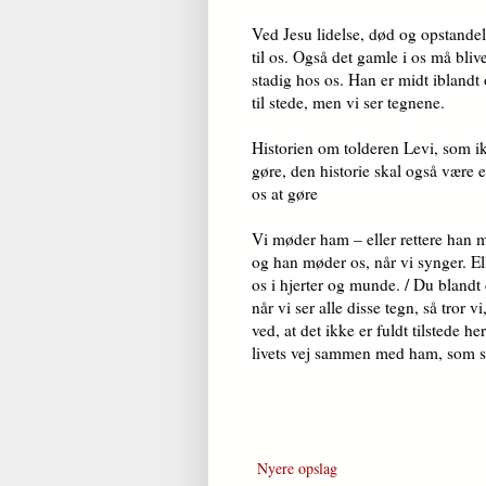
Ved Jesu lidelse, død og opstande
til os. Også det gamle i os må bl
stadig hos os. Han er midt iblandt 
til stede, men vi ser tegnene.
Historien om tolderen Levi, som ik
gøre, den historie skal også være e
os at gøre
Vi møder ham – eller rettere han 
og han møder os, når vi synger. Ell
os i hjerter og munde. / Du blandt 
når vi ser alle dis­se tegn, så tror 
ved, at det ikke er fuldt tilstede h
livets vej sammen med ham, som s
Nyere opslag