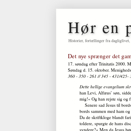
Hør en 
Historier, fortællinger fra dagligliv
Det nye sprænger det ga
17. søndag efter Trinitatis 2000. 
Søndag d. 15. oktober. Menigheds
360 - 350 - 261 // 345 - 431/425-
Dette hellige evangelium sk
han Levi, Alfæus’ søn, sidd
mig!« Og han rejste sig og 
Senere sad Jesus til bords 
bords sammen med ham og ha
Da de skriftkloge blandt fa
toldere, spurgte de hans di
syndere?« Men da Jesus hørt