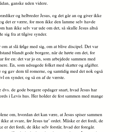
ådan, ganske uden videre.
prædiker og helbreder Jesus, og det går an og giver ikke
 og det er værre, for mon ikke den lamme selv havde
m han ikke selv var ude om det, så skulle Jesus altså
e sig fra at tilgive synder.
om at slå følge med sig, om at blive discipel. Det var
tand blandt gode borgere, når de hørte om det, for
var for en: det var jo en, som arbejdede sammen med
ere. En, som udsugede folket med skatter og afgifter.
ge og gav dem til romerne, og samtidig med det nok også
vl en synder, og så en af de værste.
e dvs. de gode borgere opdager snart, hvad Jesus har
l bords i Levis hus. Her holder de fest sammen med mange
iplene om, hvordan det kan være, at Jesus spiser sammen
ikke at svare, før Jesus tar’ ordet. Måske er det fordi, de
 er det fordi, de ikke selv forstår, hvad der foregår.