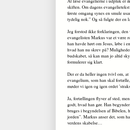
At læse evangelierne i udpluk er ik
skiften. Om dagens evangelietekst s
første omgang synes en smule u­
tydelig nok.” Og så fulgte der en l
Jeg forstod ikke forklaringen, den 
evangelisten Markus var et være ro
han havde hørt om Jesus, løbe i en 
hvad han nu skrev på? Muligheden 
budskabet, så kan man jo altid sk
formulerer sig klart.
Der er da heller ingen tvivl om, at 
evangelium, som han skal fortælle,
møder vi igen og igen ordet ’straks’
Ja, fortællingen flyver af sted, m
godt, hvad han gør. Han begynder 
bruges i begyndelsen af Bibelen, 
jorden”. Markus anser det, som han
verdens skabelse…