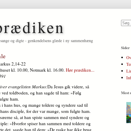
prædiken
et, sange og digte - genkendelsens glæde i ny sammenhæng
Sider
mle
Ov
Markus 2,14-22
Te
huset kl. 10.00, Notmark kl. 16.00.
Hør prædiken...
Li
 391
In
river evangelisten Markus:
Da Jesus gik videre, så
e ved told­boden, og han sagde til ham: »Følg
Mest s
fulgte ham.
i hans hus, og mange toldere og syndere sad til
ns disciple, for der var mange, som fulgte ham.
risæerne så, at han spiste sammen med syndere og
sciple: »Hvorfor spiser han sammen med toldere og
e det, sagde han til dem: »De raske har ikke brug