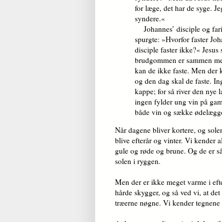
for læge, det har de syge. J
syndere.«
Johannes’ disciple og fari
spurgte: »Hvorfor faster Joh
disciple faster ikke?« Je­s
brud­gom­men er sammen me
kan de ikke faste. Men der 
og den dag skal de faste. In
kappe; for så river den nye l
ingen fylder ung vin på gam
både vin og sække ødelægge
Når dagene bliver kortere, og solen
blive efterår og vinter. Vi kender a
gule og røde og brune. Og de er s
solen i ryggen.
Men der er ikke meget varme i efte
hårde skygger, og så ved vi, at det 
træerne nøgne. Vi kender tegnen