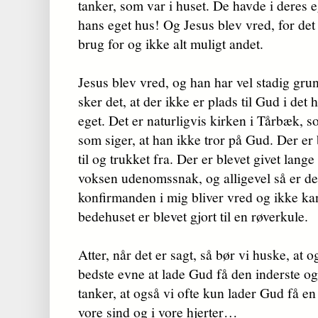
tanker, som var i huset. De havde i deres 
hans eget hus! Og Jesus blev vred, for de
brug for og ikke alt muligt andet.
Jesus blev vred, og han har vel stadig grund
sker det, at der ikke er plads til Gud i det
eget. Det er natur­lig­vis kirken i Tårbæk,
som siger, at han ikke tror på Gud. Der er b
til og trukket fra. Der er blevet givet lang
voksen udenoms­snak, og alligevel så er det
konfirmanden i mig bli­ver vred og ikke kan
bedehuset er blevet gjort til en røverkule.
Atter, når det er sagt, så bør vi huske, at o
bedste evne at lade Gud få den inderste og
tan­ker, at også vi ofte kun lader Gud få en al
vore sind og i vore hjerter…