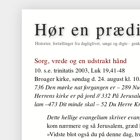
Hør en præd
Historier, fortællinger fra dagliglivet, sange og digte - 
Sorg, vrede og en udstrakt hånd
10. s.e. trinitatis 2003, Luk 19,41-48
Broager kirke, søndag d. 24. august kl. 10
736 Den mørke nat forgangen er – 289 Nu 
Herrens kirke er på jord // 332 På Jerusa
lam –473 Dit minde skal – 52 Du Herre Kr
Dette hellige evangelium skriver evan
kom nærmere og så Jerusalem, græd 
»Vidste blot også du på denne dag, hva