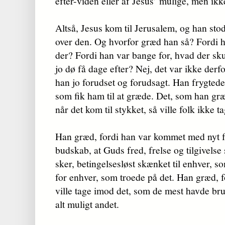
efter-viden eller af Jesus’ mulige, men ik
Altså, Jesus kom til Jerusalem, og han st
over den. Og hvorfor græd han så? Fordi ha
der? Fordi han var bange for, hvad der sk
jo dø få dage efter? Nej, det var ikke derf
han jo forudset og forudsagt. Han fryg­tede
som fik ham til at græde. Det, som han græd
når det kom til stykket, så ville folk ikke 
Han græd, fordi han var kommet med nyt f
bud­skab, at Guds fred, frelse og tilgivelse
sker, betingelses­løst skæn­ket til enhver, s
for enhver, som troede på det. Han græd, fo
ville tage imod det, som de mest havde bru
alt muligt andet.