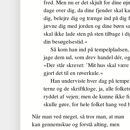
fred. Men nu er det skjult for dine øj
dage over dig, da dine fjender skal k
dig, belejre dig og trænge ind på dig f
jævne dig med jorden og dine børn s
skal ikke lade sten på sten tilbage i d
din besøgelsestid.«
Så kom han ind på tempelpladsen, og
jage dem ud, som drev handel dér, og
»Der står skrevet: ’Mit hus skal være
gjort det til en røverkule.«
Han underviste hver dag på tempelp
terne og de skriftkloge, ja, alle folke
ryddet af vejen; men de kunne ikke f
skulle gøre, for hele folket hang ved
Når man ved meget, så tror man, at man
kan gennemskue og forstå alting, men