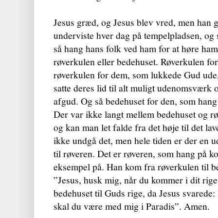
Jesus græd, og Jesus blev vred, men han 
underviste hver dag på tempel­plad­sen, o
så hang hans folk ved ham for at høre ham
røverkulen eller bedehuset. Røverkulen fo
røverkulen for dem, som lukkede Gud ude,
satte deres lid til alt muligt udenomsværk 
afgud. Og så bedehuset for den, som hang
Der var ikke langt mellem bedehuset og rø
og kan man let falde fra det høje til det l
ikke undgå det, men hele tiden er der en u
til røveren. Det er røveren, som hang på ko
eksempel på. Han kom fra røverkulen til b
”Jesus, husk mig, når du kom­mer i dit rige
bedehuset til Guds rige, da Jesus svarede: 
skal du være med mig i Paradis”. Amen.