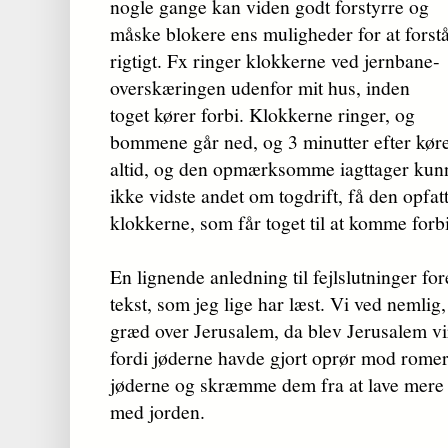
nogle gange kan viden godt forstyrre og
måske blokere ens mulig­heder for at forst
rigtigt. Fx ringer klokkerne ved jernbane­
over­skæ­rin­g­en udenfor mit hus, inden
toget kører forbi. Klokkerne ringer, og
bom­mene går ned, og 3 minutter efter køre
altid, og den opmærk­som­me iagttager kunn
ikke vidste andet om togdrift, få den opfatt
klokkerne, som får toget til at komme forbi
En lignende anledning til fejlslutninger 
tekst, som jeg lige har læst. Vi ved nemlig, 
græd over Jerusalem, da blev Jerusalem vir
fordi jøderne havde gjort oprør mod romer
jøderne og skræmme dem fra at lave mere 
med jorden.