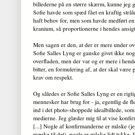
billederne på en større skærm, kunne jeg g
Sofie havde som spæd fået en kraftig strå
haft behov for, men som havde medført en
kranium, så proportionerne i hendes ansigt
Men sagen er den, at der er mere under ove
Sofie Salles Lyng er ganske givet ikke n
overfladen, men der var og er mere i hende:
bitter, en formulering af, at der skal være p
krav om respekt.
Og således er Sofie Salles Lyng er en rig
mennesker har brug for - ja, egentlig de fl
ind i det photo-shoppede idealbillede, som 
medierne. Jeg glæder mig til at vise konfi
[...] Nogle af konfirmanderne er måske (jeg
mærke til det), nogle er måske lidt tykke, l