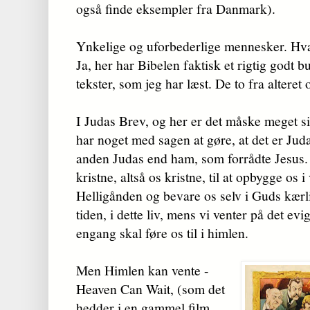
også finde eksempler fra Danmark).
Ynkelige og uforbederlige mennesker. H
Ja, her har Bibelen faktisk et rigtig godt bud
tekster, som jeg har læst. De to fra alteret
I Judas Brev, og her er det måske meget s
har noget med sagen at gøre, at det er Juda
anden Judas end ham, som forrådte Jesus.
kristne, altså os kristne, til at opbygge os i
Helligånden og bevare os selv i Guds kærli
tiden, i dette liv, mens vi venter på det evi
engang skal føre os til i himlen.
Men Himlen kan vente -
Heaven Can Wait, (som det
hedder i en gammel film