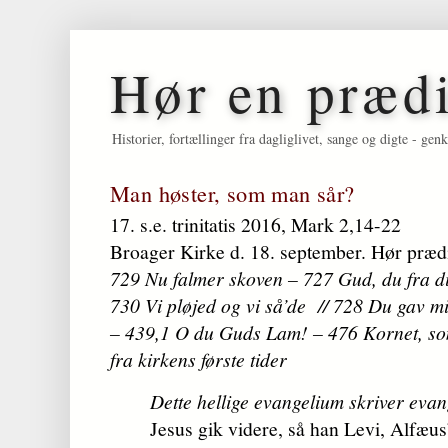
Hør en præd
Historier, fortællinger fra dagliglivet, sange og digte - 
Man høster, som man sår?
17. s.e. trinitatis 2016, Mark 2,14-22
Broager Kirke d. 18. september. Hør prædi
729 Nu falmer skoven – 727​ ​Gud, du fra di
730 Vi pløjed og vi så’de // 728 Du gav mi
– 439,1 O du Guds Lam! – 476 Kornet, so
fra kirkens første tider
Dette hellige evangelium skriver eva
Jesus gik videre, så han Levi, Alfæus