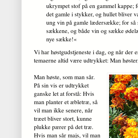
ukrympet stof på en gammel kappe; fo
det gamle i stykker, og hullet bliver 
ung vin på gamle lædersække; for så
sækkene, og både vin og sække ødelæ
nye sække!«
Vi har høstgudstjeneste i dag, og når der e
temaerne altid være udtrykket: Man høster
Man høste, som man sår.
På sin vis er udtrykket
ganske let at forstå: Hvis
man planter et æbletræ, så
vil man ikke senere, når
træet bliver stort, kunne
plukke pærer på det træ.
Hvis man sår majs, vil man