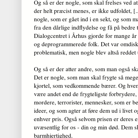
Og så er der nogle, som skal frelses ved a
der helt præcist menes, er ikke udfoldet, [
nogle, som er gået ind i en sekt, og som ma
fra den dårlige indflydelse og få på bedre
Dialogcentret i Århus gjorde for mange å
og deprogrammerede folk. Det var omdisk
problematisk, men nogle blev altså reddet 
Og så er der atter andre, som man også sk
Det er nogle, som man skal frygte så mege
kjortel, som vedkommende bærer. Og hvem 
være andet end de frygteligste forbrydere,
mordere, terrorister, mennesker, som er be
ideer, og som agter at føre dem ud i livet o
enhver pris. Også selvom prisen er deres 
uvæsentlig for os - din og min død. Dem s
barmhjertighed.