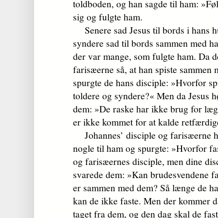
toldboden, og han sagde til ham: »Fø
sig og fulgte ham.
Senere sad Jesus til bords i hans h
syndere sad til bords sammen med ham
der var mange, som fulgte ham. Da de
farisæerne så, at han spiste sammen 
spurgte de hans disciple: »Hvorfor 
toldere og syndere?« Men da Jesus hør
dem: »De raske har ikke brug for læge
er ikke kommet for at kalde retfærdi
Johannes’ disciple og farisæerne ho
nogle til ham og spurgte: »Hvorfor fa
og farisæernes disciple, men dine dis
svarede dem: »Kan brudesvendene f
er sammen med dem? Så længe de ha
kan de ikke faste. Men der kommer 
taget fra dem, og den dag skal de fast